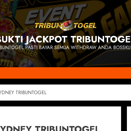
BUKTI JACKPOT TRIBUNTOGE
IBUNTOGEL PASTI BAYAR SEMUA WITHDRAW ANDA BOSSKUH
SYDNEY TRIBUNTOGEL
SYDNEY TRIBUNTOGEL