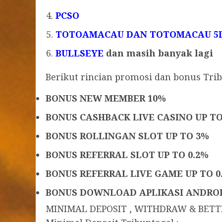
PCSO
TOTOAMACAU DAN TOTOMACAU 5
BULLSEYE
dan masih banyak lagi
Berikut rincian promosi dan bonus Tribu
BONUS NEW MEMBER 10%
BONUS CASHBACK LIVE CASINO UP TO
BONUS ROLLINGAN SLOT UP TO 3%
BONUS REFERRAL SLOT UP TO 0.2%
BONUS REFERRAL LIVE GAME UP TO 0
BONUS DOWNLOAD APLIKASI ANDRO
MINIMAL DEPOSIT , WITHDRAW & BETT