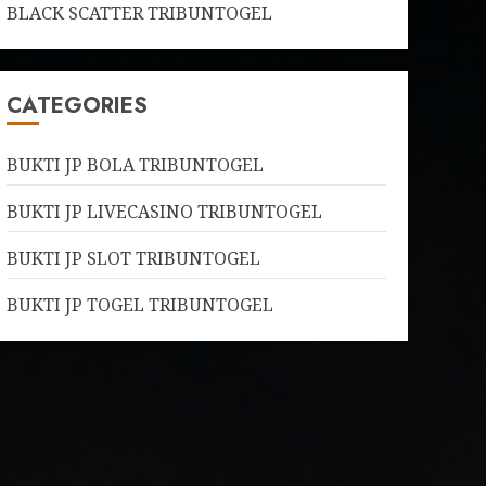
BLACK SCATTER TRIBUNTOGEL
CATEGORIES
BUKTI JP BOLA TRIBUNTOGEL
BUKTI JP LIVECASINO TRIBUNTOGEL
BUKTI JP SLOT TRIBUNTOGEL
BUKTI JP TOGEL TRIBUNTOGEL