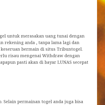
ogel untuk merasakan uang tunai dengan
n rekening anda , tanpa lama lagi dan
keseruan bermain di situs Tribuntogel.
perlu risau mengenai Withdraw dengan
apapun pasti akan di bayar LUNAS secepat
. Selain permainan togel anda juga bisa