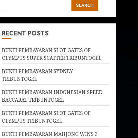
SEARCH
RECENT POSTS
BUKTI PEMBAYARAN SLOT GATES OF
OLYMPUS SUPER SCATTER TRIBUNTOGEL
BUKTI PEMBAYARAN SYDNEY
TRIBUNTOGEL
BUKTI PEMBAYARAN INDONESIAN SPEED
BACCARAT TRIBUNTOGEL
BUKTI PEMBAYARAN SLOT GATES OF
OLYMPUS TRIBUNTOGEL
BUKTI PEMBAYARAN MAHJONG WINS 3