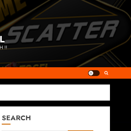
L
 !!
SEARCH