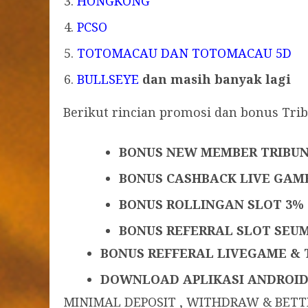
HONGKONG
PCSO
TOTOMACAU DAN TOTOMACAU 5D
BULLSEYE
dan masih banyak lagi
Berikut rincian promosi dan bonus Tribu
BONUS NEW MEMBER TRIBU
BONUS CASHBACK LIVE GAME
BONUS ROLLINGAN SLOT 3%
BONUS REFERRAL SLOT SEUM
BONUS REFFERAL LIVEGAME &
DOWNLOAD APLIKASI ANDROID 
MINIMAL DEPOSIT , WITHDRAW & BETT