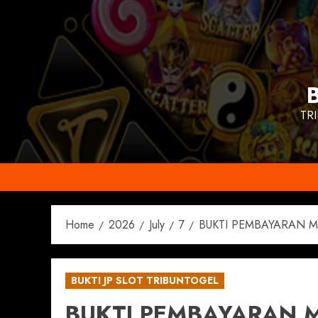
Skip
to
content
TR
Home
2026
July
7
BUKTI PEMBAYARAN 
BUKTI JP SLOT TRIBUNTOGEL
BUKTI PEMBAYARAN 