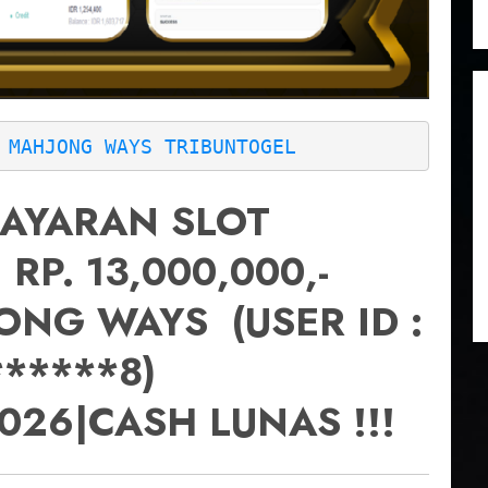
 MAHJONG WAYS TRIBUNTOGEL
BAYARAN SLOT
P. 13,000,000,-
ONG WAYS (USER ID :
*****8)
026|CASH LUNAS !!!