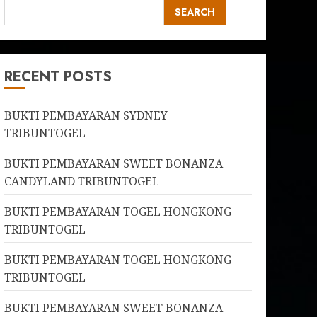
SEARCH
RECENT POSTS
BUKTI PEMBAYARAN SYDNEY
TRIBUNTOGEL
BUKTI PEMBAYARAN SWEET BONANZA
CANDYLAND TRIBUNTOGEL
BUKTI PEMBAYARAN TOGEL HONGKONG
TRIBUNTOGEL
BUKTI PEMBAYARAN TOGEL HONGKONG
TRIBUNTOGEL
BUKTI PEMBAYARAN SWEET BONANZA