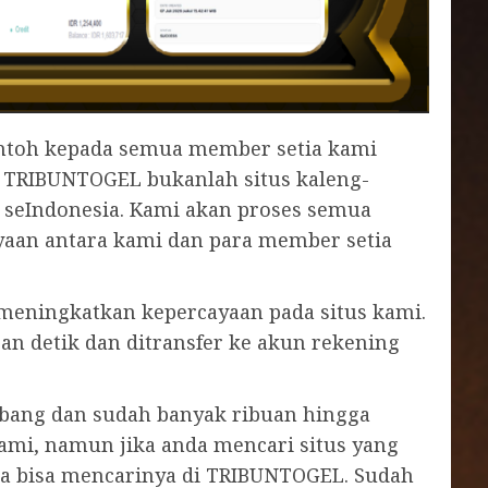
ontoh kepada semua member setia kami
s TRIBUNTOGEL bukanlah situs kaleng-
a seIndonesia. Kami akan proses semua
aan antara kami dan para member setia
meningkatkan kepercayaan pada situs kami.
an detik dan ditransfer ke akun rekening
mbang dan sudah banyak ribuan hingga
ami, namun jika anda mencari situs yang
nda bisa mencarinya di TRIBUNTOGEL. Sudah