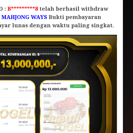
 :
B*********8
telah berhasil withdraw
T MAHJONG WAYS
Bukti pembayaran
yar lunas dengan waktu paling singkat.