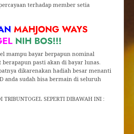
percayaan terhadap member setia
AN
MAHJONG WAYS
GEL
NIH BOS!!!
ogel mampu bayar berpapun nominal
 berapapun pasti akan di bayar lunas.
epatnya dikarenakan hadiah besar menanti
ID anda sudah bisa bermain di seluruh
 TRIBUNTOGEL SEPERTI DIBAWAH INI :