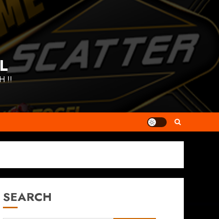
L
 !!
SEARCH