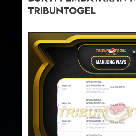
TRIBUNTOGEL