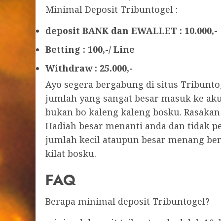
Minimal Deposit Tribuntogel :
deposit BANK dan EWALLET : 10.000,-
Betting : 100,-/ Line
Withdraw : 25.000,-
Ayo segera bergabung di situs Tribunt
jumlah yang sangat besar masuk ke aku
bukan bo kaleng kaleng bosku. Rasakan 
Hadiah besar menanti anda dan tidak 
jumlah kecil ataupun besar menang ber
kilat bosku.
FAQ
Berapa minimal deposit Tribuntogel?