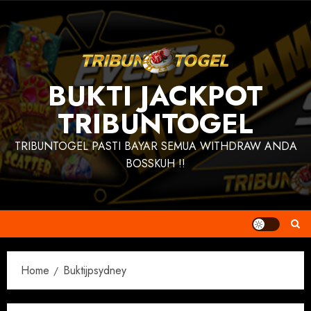
Skip
to
content
BUKTI JACKPOT
TRIBUNTOGEL
TRIBUNTOGEL PASTI BAYAR SEMUA WITHDRAW ANDA
BOSSKUH !!
Home
Buktijpsydney