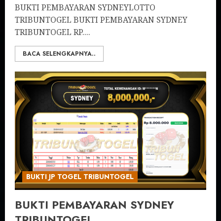
BUKTI PEMBAYARAN SYDNEYLOTTO
TRIBUNTOGEL BUKTI PEMBAYARAN SYDNEY
TRIBUNTOGEL RP....
BACA SELENGKAPNYA..
BUKTI JP TOGEL TRIBUNTOGEL
BUKTI PEMBAYARAN SYDNEY
TRIBUNTOGEL