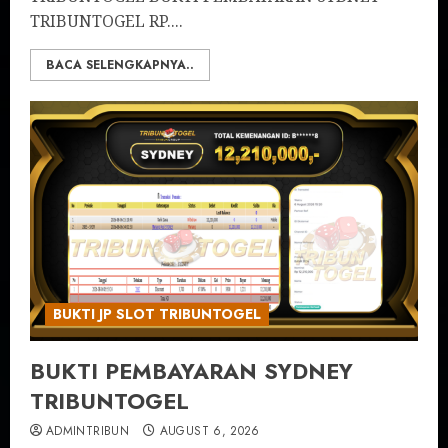
TRIBUNTOGEL RP....
BACA SELENGKAPNYA..
BUKTI JP SLOT TRIBUNTOGEL
BUKTI PEMBAYARAN SYDNEY
TRIBUNTOGEL
ADMINTRIBUN
AUGUST 6, 2026