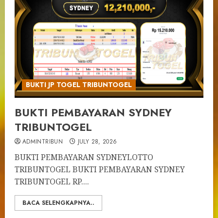
BUKTI JP TOGEL TRIBUNTOGEL
BUKTI PEMBAYARAN SYDNEY
TRIBUNTOGEL
ADMINTRIBUN
JULY 28, 2026
BUKTI PEMBAYARAN SYDNEYLOTTO
TRIBUNTOGEL BUKTI PEMBAYARAN SYDNEY
TRIBUNTOGEL RP....
BACA SELENGKAPNYA..