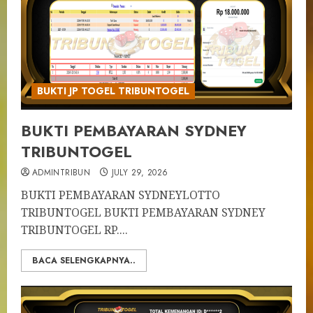
BUKTI JP TOGEL TRIBUNTOGEL
BUKTI PEMBAYARAN SYDNEY
TRIBUNTOGEL
ADMINTRIBUN
JULY 29, 2026
BUKTI PEMBAYARAN SYDNEYLOTTO
TRIBUNTOGEL BUKTI PEMBAYARAN SYDNEY
TRIBUNTOGEL RP....
BACA SELENGKAPNYA..