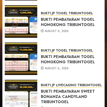
BUKTI JP TOGEL TRIBUNTOGEL
BUKTI PEMBAYARAN TOGEL
HONGKONG TRIBUNTOGEL
AUGUST 6, 2026
BUKTI JP TOGEL TRIBUNTOGEL
BUKTI PEMBAYARAN TOGEL
HONGKONG TRIBUNTOGEL
AUGUST 6, 2026
BUKTI JP LIVECASINO TRIBUNTOGEL
BUKTI PEMBAYARAN SWEET
BONANZA CANDYLAND
TRIBUNTOGEL