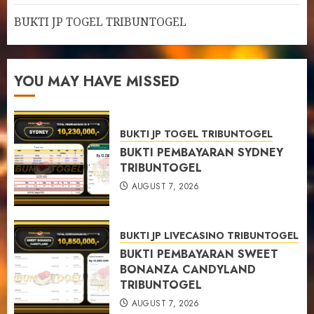
BUKTI JP TOGEL TRIBUNTOGEL
YOU MAY HAVE MISSED
BUKTI JP TOGEL TRIBUNTOGEL
BUKTI PEMBAYARAN SYDNEY
TRIBUNTOGEL
AUGUST 7, 2026
BUKTI JP LIVECASINO TRIBUNTOGEL
BUKTI PEMBAYARAN SWEET
BONANZA CANDYLAND
TRIBUNTOGEL
AUGUST 7, 2026