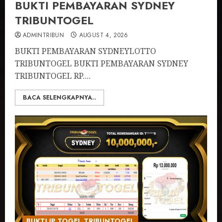
BUKTI PEMBAYARAN SYDNEY
TRIBUNTOGEL
ADMINTRIBUN
AUGUST 4, 2026
BUKTI PEMBAYARAN SYDNEYLOTTO
TRIBUNTOGEL BUKTI PEMBAYARAN SYDNEY
TRIBUNTOGEL RP....
BACA SELENGKAPNYA..
BUKTI JP TOGEL TRIBUNTOGEL