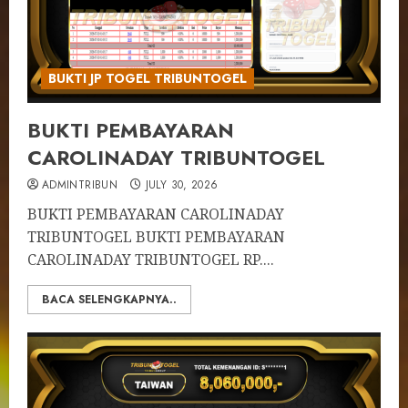
BUKTI JP TOGEL TRIBUNTOGEL
BUKTI PEMBAYARAN
CAROLINADAY TRIBUNTOGEL
ADMINTRIBUN
JULY 30, 2026
BUKTI PEMBAYARAN CAROLINADAY
TRIBUNTOGEL BUKTI PEMBAYARAN
CAROLINADAY TRIBUNTOGEL RP....
BACA SELENGKAPNYA..