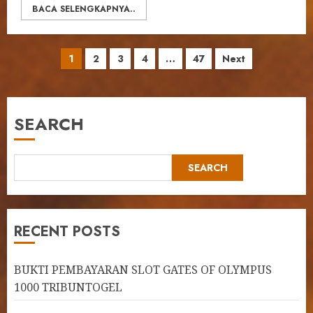
BACA SELENGKAPNYA..
Posts
1
2
3
4
…
47
Next
pagination
SEARCH
SEARCH
RECENT POSTS
BUKTI PEMBAYARAN SLOT GATES OF OLYMPUS
1000 TRIBUNTOGEL