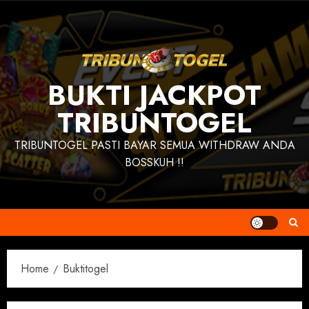
Skip
to
content
BUKTI JACKPOT
TRIBUNTOGEL
TRIBUNTOGEL PASTI BAYAR SEMUA WITHDRAW ANDA
BOSSKUH !!
Home
Buktitogel