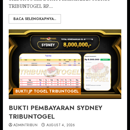
TRIBUNTOGEL RP....
BACA SELENGKAPNYA..
BUKTI JP TOGEL TRIBUNTOGEL
BUKTI PEMBAYARAN SYDNEY
TRIBUNTOGEL
ADMINTRIBUN
AUGUST 4, 2026