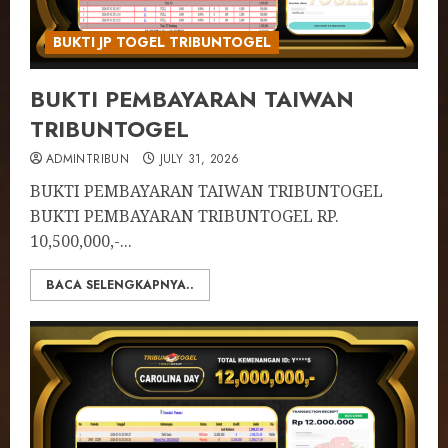
BUKTI JP TOGEL TRIBUNTOGEL
BUKTI PEMBAYARAN TAIWAN
TRIBUNTOGEL
ADMINTRIBUN
JULY 31, 2026
BUKTI PEMBAYARAN TAIWAN TRIBUNTOGEL
BUKTI PEMBAYARAN TRIBUNTOGEL RP.
10,500,000,-...
BACA SELENGKAPNYA..