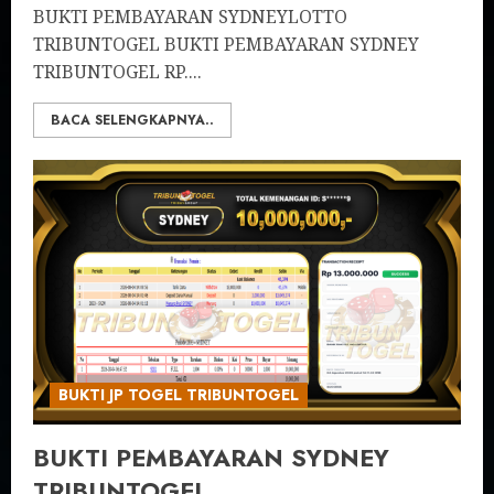
BUKTI PEMBAYARAN SYDNEYLOTTO
TRIBUNTOGEL BUKTI PEMBAYARAN SYDNEY
TRIBUNTOGEL RP....
BACA SELENGKAPNYA..
BUKTI JP TOGEL TRIBUNTOGEL
BUKTI PEMBAYARAN SYDNEY
TRIBUNTOGEL