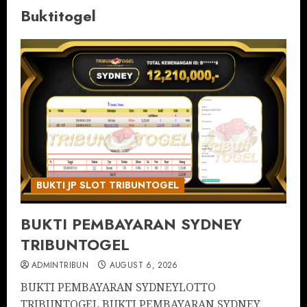
Buktitogel
BUKTI JP SLOT TRIBUNTOGEL
BUKTI PEMBAYARAN SYDNEY
TRIBUNTOGEL
ADMINTRIBUN
AUGUST 6, 2026
BUKTI PEMBAYARAN SYDNEYLOTTO
TRIBUNTOGEL BUKTI PEMBAYARAN SYDNEY