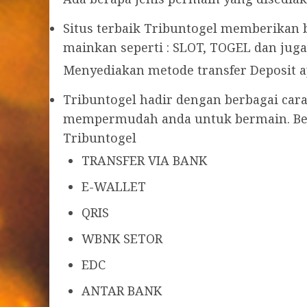
Situs terbaik Tribuntogel memberikan
mainkan seperti : SLOT, TOGEL dan jug
Menyediakan metode transfer Deposit ap
Tribuntogel hadir dengan berbagai car
mempermudah anda untuk bermain. Beri
Tribuntogel
TRANSFER VIA BANK
E-WALLET
QRIS
WBNK SETOR
EDC
ANTAR BANK