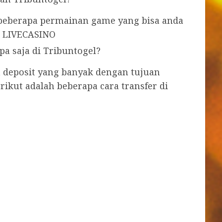
 beberapa permainan game yang bisa anda
a LIVECASINO
a saja di Tribuntogel?
a deposit yang banyak dengan tujuan
kut adalah beberapa cara transfer di