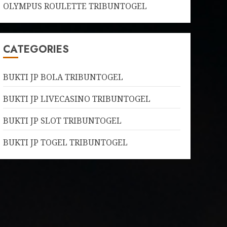
OLYMPUS ROULETTE TRIBUNTOGEL
CATEGORIES
BUKTI JP BOLA TRIBUNTOGEL
BUKTI JP LIVECASINO TRIBUNTOGEL
BUKTI JP SLOT TRIBUNTOGEL
BUKTI JP TOGEL TRIBUNTOGEL