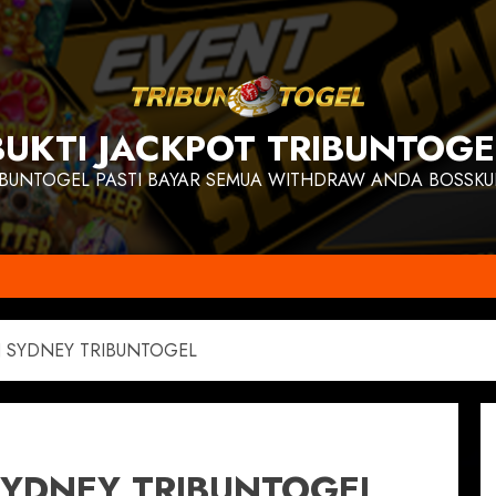
BUKTI JACKPOT TRIBUNTOGE
IBUNTOGEL PASTI BAYAR SEMUA WITHDRAW ANDA BOSSKUH
N SYDNEY TRIBUNTOGEL
SYDNEY TRIBUNTOGEL