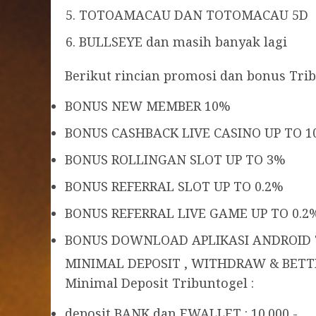
TOTOAMACAU DAN TOTOMACAU 5D
BULLSEYE dan masih banyak lagi
Berikut rincian promosi dan bonus Tribu
BONUS NEW MEMBER 10%
BONUS CASHBACK LIVE CASINO UP TO 
BONUS ROLLINGAN SLOT UP TO 3%
BONUS REFERRAL SLOT UP TO 0.2%
BONUS REFERRAL LIVE GAME UP TO 0.2
BONUS DOWNLOAD APLIKASI ANDROID
MINIMAL DEPOSIT , WITHDRAW & BETT
Minimal Deposit Tribuntogel :
deposit BANK dan EWALLET : 10.000,-