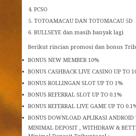
PCSO
TOTOAMACAU DAN TOTOMACAU 5D
BULLSEYE dan masih banyak lagi
Berikut rincian promosi dan bonus Tribu
BONUS NEW MEMBER 10%
BONUS CASHBACK LIVE CASINO UP TO 
BONUS ROLLINGAN SLOT UP TO 1%
BONUS REFERRAL SLOT UP TO 0.1%
BONUS REFERRAL LIVE GAME UP TO 0.1
BONUS DOWNLOAD APLIKASI ANDROID
MINIMAL DEPOSIT , WITHDRAW & BETT
Minimal Deposit Tribuntogel :