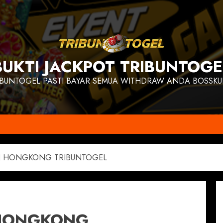
BUKTI JACKPOT TRIBUNTOGE
IBUNTOGEL PASTI BAYAR SEMUA WITHDRAW ANDA BOSSKUH
N HONGKONG TRIBUNTOGEL
 HONGKONG