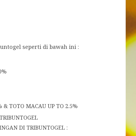
ntogel seperti di bawah ini :
10%
% & TOTO MACAU UP TO 2.5%
 TRIBUNTOGEL
INGAN DI TRIBUNTOGEL :