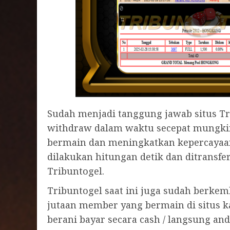
Sudah menjadi tanggung jawab situs T
withdraw dalam waktu secepat mungki
bermain dan meningkatkan kepercayaan
dilakukan hitungan detik dan ditransfer
Tribuntogel.
Tribuntogel saat ini juga sudah berke
jutaan member yang bermain di situs k
berani bayar secara cash / langsung a