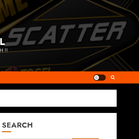
L
 !!
SEARCH