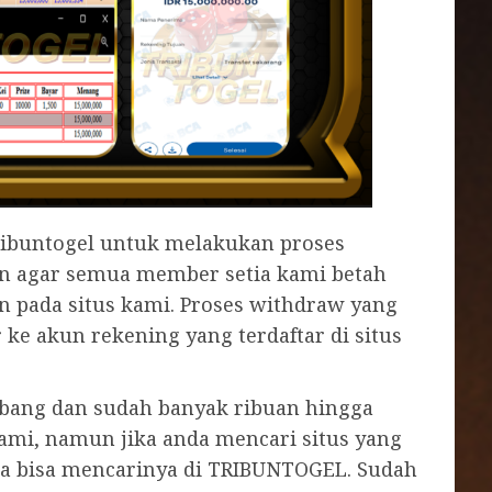
ribuntogel untuk melakukan proses
n agar semua member setia kami betah
 pada situs kami. Proses withdraw yang
 ke akun rekening yang terdaftar di situs
mbang dan sudah banyak ribuan hingga
ami, namun jika anda mencari situs yang
nda bisa mencarinya di TRIBUNTOGEL. Sudah