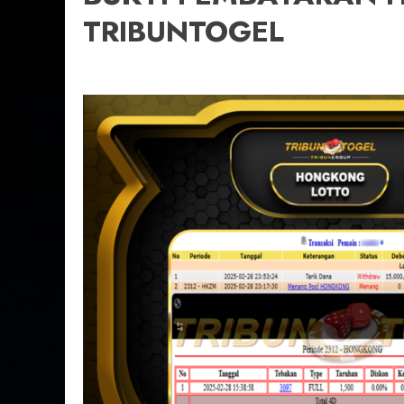
TRIBUNTOGEL