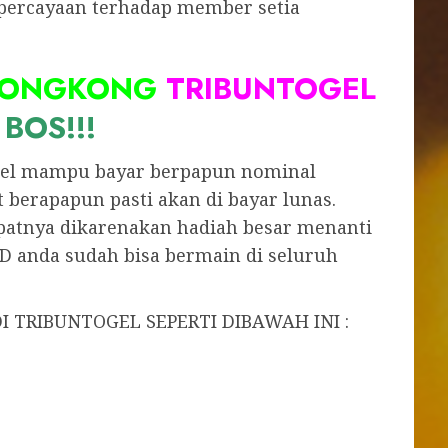
percayaan terhadap member setia
ONGKONG
TRIBUNTOGEL
 BOS!!!
ogel mampu bayar berpapun nominal
 berapapun pasti akan di bayar lunas.
epatnya dikarenakan hadiah besar menanti
ID anda sudah bisa bermain di seluruh
 TRIBUNTOGEL SEPERTI DIBAWAH INI :