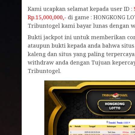
Kami ucapkan selamat kepada user ID :
Rp.15,000,000,-
di game : HONGKONG LO
Tribuntogel kami bayar lunas dengan wa
Bukti jackpot ini untuk memberikan c
ataupun bukti kepada anda bahwa situ
kaleng dan situs yang paling terpercay
withdraw anda dengan Tujuan kepercay
Tribuntogel.