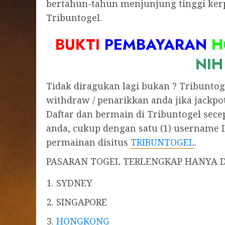
bertahun-tahun menjunjung tinggi ker
Tribuntogel.
BUKTI
PEMBAYARAN
H
NIH
Tidak diragukan lagi bukan ? Tribunt
withdraw / penarikkan anda jika jackpot
Daftar dan bermain di Tribuntogel sec
anda, cukup dengan satu (1) username 
permainan disitus
TRIBUNTOGEL
.
PASARAN TOGEL TERLENGKAP HANYA DI
SYDNEY
SINGAPORE
HONGKONG