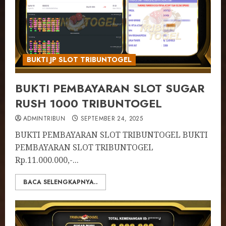
BUKTI JP SLOT TRIBUNTOGEL
BUKTI PEMBAYARAN SLOT SUGAR
RUSH 1000 TRIBUNTOGEL
ADMINTRIBUN
SEPTEMBER 24, 2025
BUKTI PEMBAYARAN SLOT TRIBUNTOGEL BUKTI
PEMBAYARAN SLOT TRIBUNTOGEL
Rp.11.000.000,-...
BACA SELENGKAPNYA..