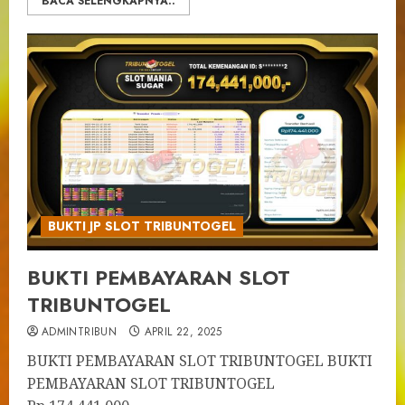
BACA SELENGKAPNYA..
BUKTI JP SLOT TRIBUNTOGEL
BUKTI PEMBAYARAN SLOT
TRIBUNTOGEL
ADMINTRIBUN
APRIL 22, 2025
BUKTI PEMBAYARAN SLOT TRIBUNTOGEL BUKTI
PEMBAYARAN SLOT TRIBUNTOGEL