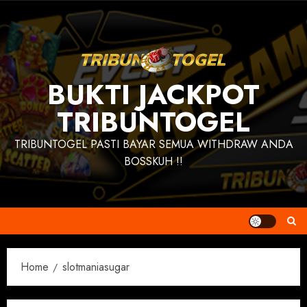
Skip
to
content
BUKTI JACKPOT
TRIBUNTOGEL
TRIBUNTOGEL PASTI BAYAR SEMUA WITHDRAW ANDA
BOSSKUH !!
Home
slotmaniasugar