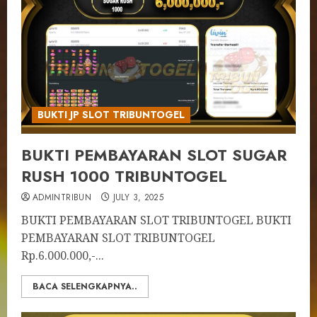
BUKTI JP SLOT TRIBUNTOGEL
BUKTI PEMBAYARAN SLOT SUGAR
RUSH 1000 TRIBUNTOGEL
ADMINTRIBUN
JULY 3, 2025
BUKTI PEMBAYARAN SLOT TRIBUNTOGEL BUKTI
PEMBAYARAN SLOT TRIBUNTOGEL
Rp.6.000.000,-...
BACA SELENGKAPNYA..