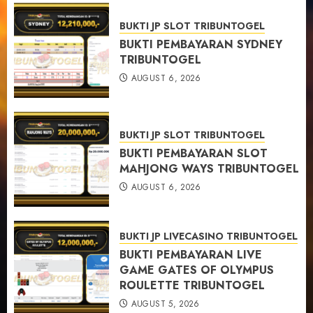
BUKTI JP SLOT TRIBUNTOGEL
BUKTI PEMBAYARAN SYDNEY
TRIBUNTOGEL
AUGUST 6, 2026
BUKTI JP SLOT TRIBUNTOGEL
BUKTI PEMBAYARAN SLOT
MAHJONG WAYS TRIBUNTOGEL
AUGUST 6, 2026
BUKTI JP LIVECASINO TRIBUNTOGEL
BUKTI PEMBAYARAN LIVE
GAME GATES OF OLYMPUS
ROULETTE TRIBUNTOGEL
AUGUST 5, 2026