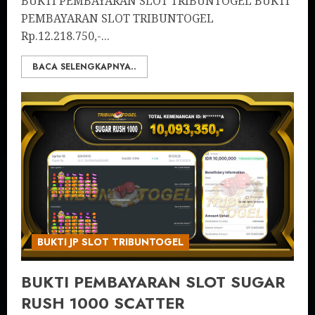
BUKTI PEMBAYARAN SLOT TRIBUNTOGEL BUKTI
PEMBAYARAN SLOT TRIBUNTOGEL
Rp.12.218.750,-...
BACA SELENGKAPNYA..
BUKTI JP SLOT TRIBUNTOGEL
BUKTI PEMBAYARAN SLOT SUGAR
RUSH 1000 SCATTER