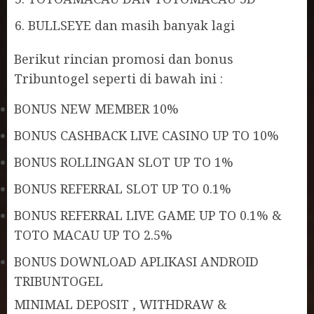
BULLSEYE dan masih banyak lagi
Berikut rincian promosi dan bonus
Tribuntogel seperti di bawah ini :
BONUS NEW MEMBER 10%
BONUS CASHBACK LIVE CASINO UP TO 10%
BONUS ROLLINGAN SLOT UP TO 1%
BONUS REFERRAL SLOT UP TO 0.1%
BONUS REFERRAL LIVE GAME UP TO 0.1% &
TOTO MACAU UP TO 2.5%
BONUS DOWNLOAD APLIKASI ANDROID
TRIBUNTOGEL
MINIMAL DEPOSIT , WITHDRAW &