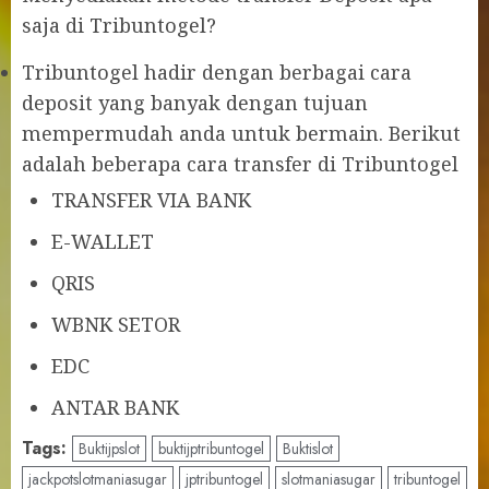
saja di Tribuntogel?
Tribuntogel hadir dengan berbagai cara
deposit yang banyak dengan tujuan
mempermudah anda untuk bermain. Berikut
adalah beberapa cara transfer di Tribuntogel
TRANSFER VIA BANK
E-WALLET
QRIS
WBNK SETOR
EDC
ANTAR BANK
Tags:
Buktijpslot
buktijptribuntogel
Buktislot
jackpotslotmaniasugar
jptribuntogel
slotmaniasugar
tribuntogel