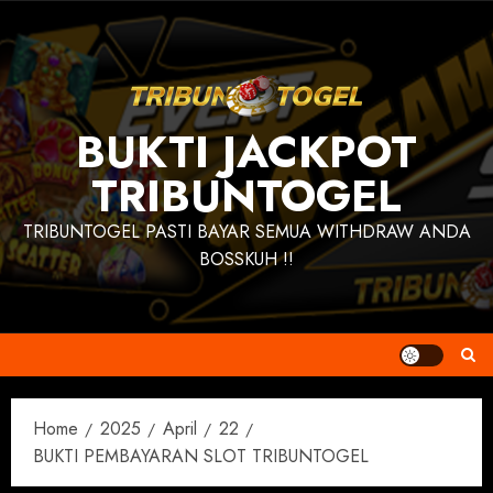
Skip
to
content
BUKTI JACKPOT
TRIBUNTOGEL
TRIBUNTOGEL PASTI BAYAR SEMUA WITHDRAW ANDA
BOSSKUH !!
Home
2025
April
22
BUKTI PEMBAYARAN SLOT TRIBUNTOGEL