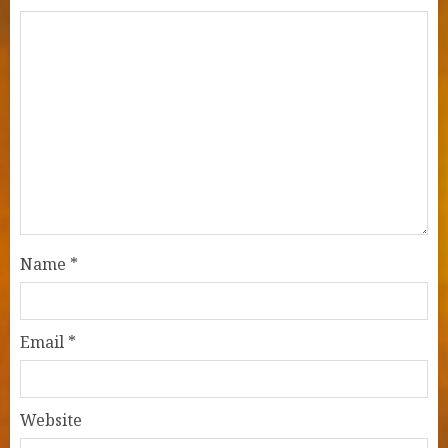
Name
*
Email
*
Website