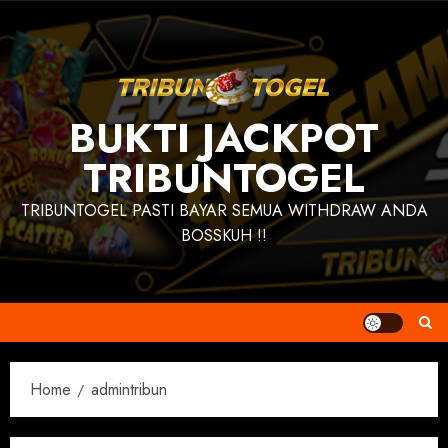
Skip
to
content
BUKTI JACKPOT
TRIBUNTOGEL
TRIBUNTOGEL PASTI BAYAR SEMUA WITHDRAW ANDA
BOSSKUH !!
Home
admintribun