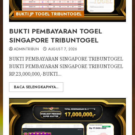
BUKTI JP TOGEL TRIBUNTOGEL
BUKTI PEMBAYARAN TOGEL
SINGAPORE TRIBUNTOGEL
ADMINTRIBUN
AUGUST 7, 2026
BUKTI PEMBAYARAN SINGAPORE TRIBUNTOGEL
BUKTI PEMBAYARAN SINGAPORE TRIBUNTOGEL
RP.23,000,000,-BUKTI...
BACA SELENGKAPNYA..