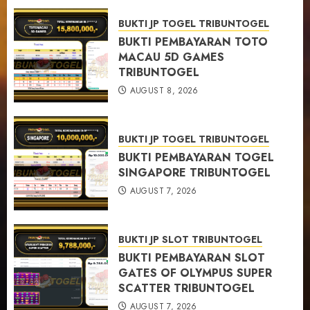
BUKTI JP TOGEL TRIBUNTOGEL
BUKTI PEMBAYARAN TOTO
MACAU 5D GAMES
TRIBUNTOGEL
AUGUST 8, 2026
BUKTI JP TOGEL TRIBUNTOGEL
BUKTI PEMBAYARAN TOGEL
SINGAPORE TRIBUNTOGEL
AUGUST 7, 2026
BUKTI JP SLOT TRIBUNTOGEL
BUKTI PEMBAYARAN SLOT
GATES OF OLYMPUS SUPER
SCATTER TRIBUNTOGEL
AUGUST 7, 2026