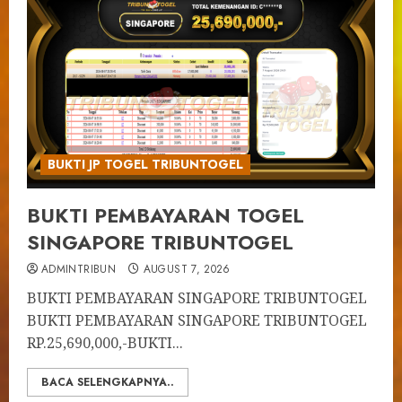
BUKTI JP TOGEL TRIBUNTOGEL
BUKTI PEMBAYARAN TOGEL
SINGAPORE TRIBUNTOGEL
ADMINTRIBUN
AUGUST 7, 2026
BUKTI PEMBAYARAN SINGAPORE TRIBUNTOGEL
BUKTI PEMBAYARAN SINGAPORE TRIBUNTOGEL
RP.25,690,000,-BUKTI...
BACA SELENGKAPNYA..