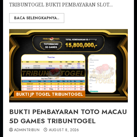
TRIBUNTOGEL BUKTI PEMBAYARAN SLOT...
BACA SELENGKAPNYA..
BUKTI JP TOGEL TRIBUNTOGEL
BUKTI PEMBAYARAN TOTO MACAU
5D GAMES TRIBUNTOGEL
ADMINTRIBUN
AUGUST 8, 2026