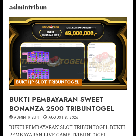
admintribun
BUKTI JP SLOT TRIBUNTOGEL
BUKTI PEMBAYARAN SWEET
BONANZA 2500 TRIBUNTOGEL
ADMINTRIBUN
AUGUST 8, 2026
BUKTI PEMBAYARAN SLOT TRIBUNTOGEL BUKTI
PEMBAYARAN LIVE GAME TRIBUNTOGEL...