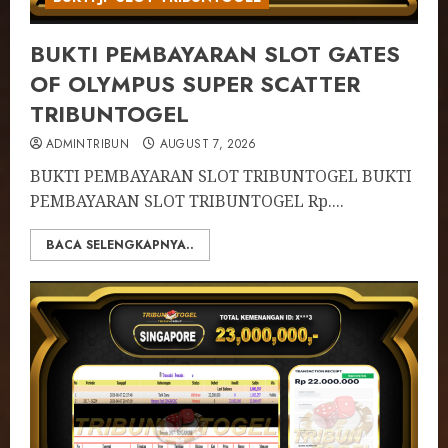
BUKTI PEMBAYARAN SLOT GATES
OF OLYMPUS SUPER SCATTER
TRIBUNTOGEL
ADMINTRIBUN
AUGUST 7, 2026
BUKTI PEMBAYARAN SLOT TRIBUNTOGEL BUKTI
PEMBAYARAN SLOT TRIBUNTOGEL Rp....
BACA SELENGKAPNYA..