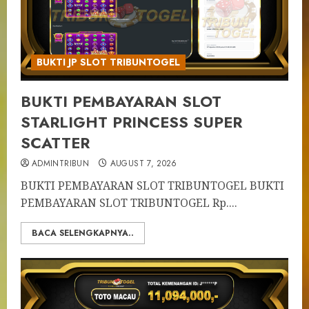
BUKTI JP SLOT TRIBUNTOGEL
BUKTI PEMBAYARAN SLOT
STARLIGHT PRINCESS SUPER
SCATTER
ADMINTRIBUN
AUGUST 7, 2026
BUKTI PEMBAYARAN SLOT TRIBUNTOGEL BUKTI
PEMBAYARAN SLOT TRIBUNTOGEL Rp....
BACA SELENGKAPNYA..