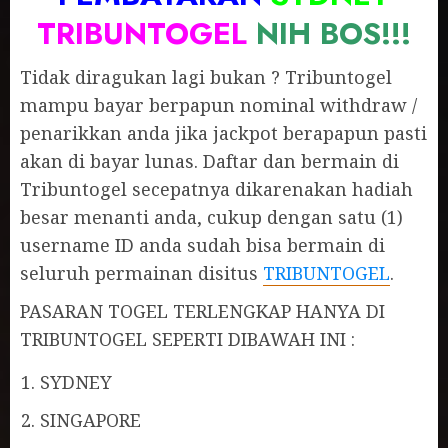
TRIBUNTOGEL
NIH BOS!!!
Tidak diragukan lagi bukan ? Tribuntogel
mampu bayar berpapun nominal withdraw /
penarikkan anda jika jackpot berapapun pasti
akan di bayar lunas. Daftar dan bermain di
Tribuntogel secepatnya dikarenakan hadiah
besar menanti anda, cukup dengan satu (1)
username ID anda sudah bisa bermain di
seluruh permainan disitus
TRIBUNTOGEL
.
PASARAN TOGEL TERLENGKAP HANYA DI
TRIBUNTOGEL SEPERTI DIBAWAH INI :
SYDNEY
SINGAPORE