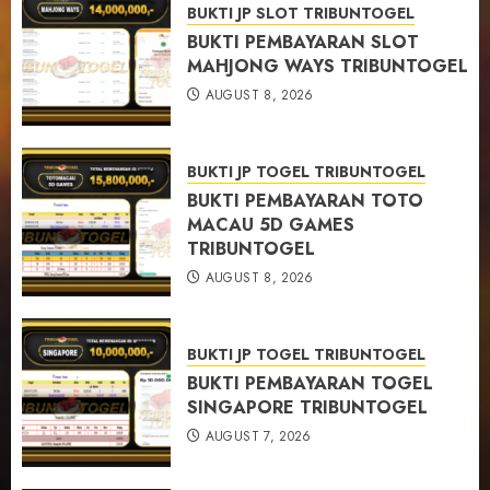
BUKTI JP SLOT TRIBUNTOGEL
BUKTI PEMBAYARAN SLOT
MAHJONG WAYS TRIBUNTOGEL
AUGUST 8, 2026
BUKTI JP TOGEL TRIBUNTOGEL
BUKTI PEMBAYARAN TOTO
MACAU 5D GAMES
TRIBUNTOGEL
AUGUST 8, 2026
BUKTI JP TOGEL TRIBUNTOGEL
BUKTI PEMBAYARAN TOGEL
SINGAPORE TRIBUNTOGEL
AUGUST 7, 2026