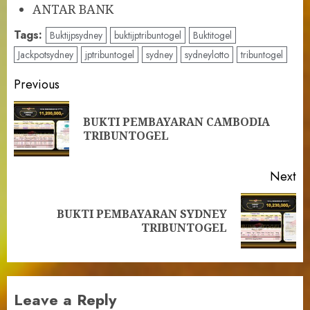
ANTAR BANK
Tags:
Buktijpsydney
buktijptribuntogel
Buktitogel
Jackpotsydney
jptribuntogel
sydney
sydneylotto
tribuntogel
Post
Previous
navigation
BUKTI PEMBAYARAN CAMBODIA
Pr
TRIBUNTOGEL
po
Next
BUKTI PEMBAYARAN SYDNEY
Next
TRIBUNTOGEL
post:
Leave a Reply