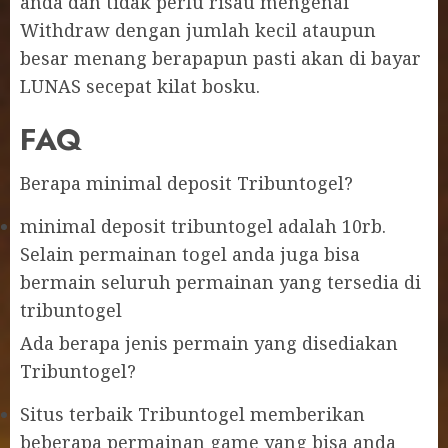
anda dan tidak perlu risau mengenai
Withdraw dengan jumlah kecil ataupun
besar menang berapapun pasti akan di bayar
LUNAS secepat kilat bosku.
FAQ
Berapa minimal deposit Tribuntogel?
minimal deposit tribuntogel adalah 10rb.
Selain permainan togel anda juga bisa
bermain seluruh permainan yang tersedia di
tribuntogel
Ada berapa jenis permain yang disediakan
Tribuntogel?
Situs terbaik Tribuntogel memberikan
beberapa permainan game yang bisa anda