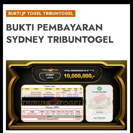
BUKTI JP TOGEL TRIBUNTOGEL
BUKTI PEMBAYARAN
SYDNEY TRIBUNTOGEL