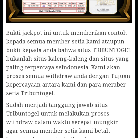
Bukti jackpot ini untuk memberikan contoh
kepada semua member setia kami ataupun
bukti kepada anda bahwa situs TRIBUNTOGEL
bukanlah situs kaleng-kaleng dan situs yang
paling terpercaya seIndonesia. Kami akan
proses semua withdraw anda dengan Tujuan
kepercayaan antara kami dan para member
setia Tribuntogel.
Sudah menjadi tanggung jawab situs
Tribuntogel untuk melakukan proses
withdraw dalam waktu secepat mungkin
agar semua member setia kami betah