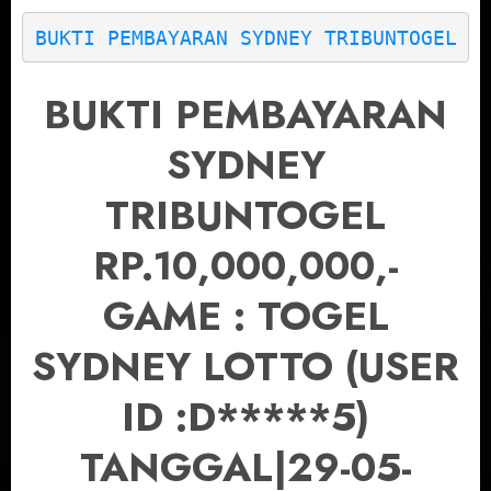
BUKTI PEMBAYARAN SYDNEY TRIBUNTOGEL
BUKTI PEMBAYARAN
SYDNEY
TRIBUNTOGEL
RP.10,000,000,-
GAME : TOGEL
SYDNEY LOTTO (USER
ID :D*****5)
TANGGAL|29-05-