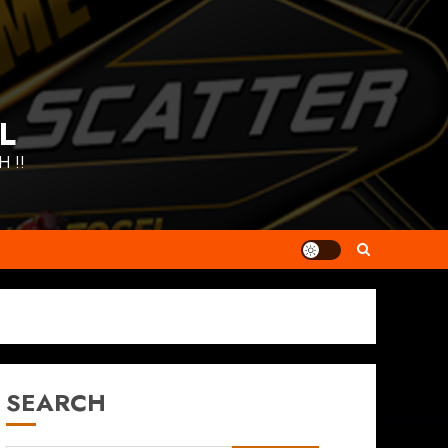
L
 !!
SEARCH