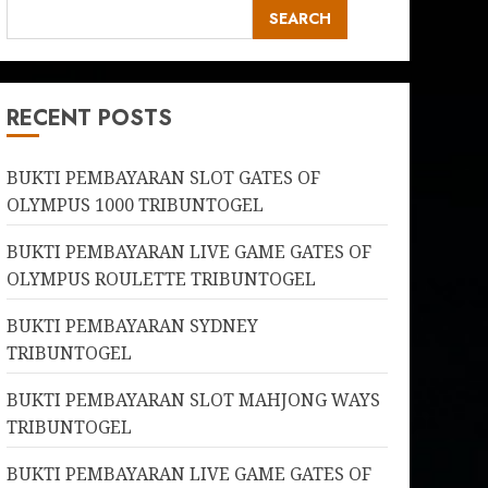
SEARCH
RECENT POSTS
BUKTI PEMBAYARAN SLOT GATES OF
OLYMPUS 1000 TRIBUNTOGEL
BUKTI PEMBAYARAN LIVE GAME GATES OF
OLYMPUS ROULETTE TRIBUNTOGEL
BUKTI PEMBAYARAN SYDNEY
TRIBUNTOGEL
BUKTI PEMBAYARAN SLOT MAHJONG WAYS
TRIBUNTOGEL
BUKTI PEMBAYARAN LIVE GAME GATES OF