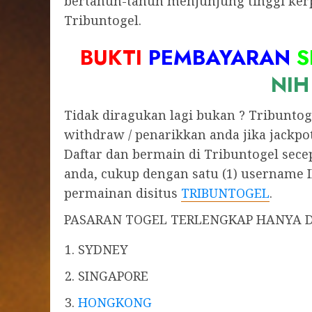
bertahun-tahun menjunjung tinggi ker
Tribuntogel.
BUKTI
PEMBAYARAN
S
NIH
Tidak diragukan lagi bukan ? Tribunt
withdraw / penarikkan anda jika jackpot
Daftar dan bermain di Tribuntogel sec
anda, cukup dengan satu (1) username 
permainan disitus
TRIBUNTOGEL
.
PASARAN TOGEL TERLENGKAP HANYA DI
SYDNEY
SINGAPORE
HONGKONG