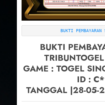
BUKTI PEMBAYARAN 
BUKTI PEMBAY
TRIBUNTOGEL R
GAME : TOGEL SIN
ID : C
TANGGAL |28-05-2