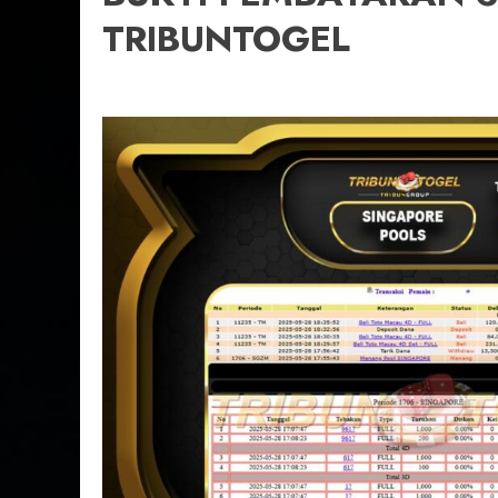
TRIBUNTOGEL