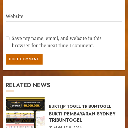
Website
Save my name, email, and website in this
browser for the next time I comment.
RELATED NEWS
BUKTI JP TOGEL TRIBUNTOGEL
BUKTI PEMBAYARAN SYDNEY
TRIBUNTOGEL
AUGUST 9, 2026