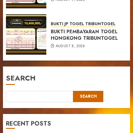
BUKTI JP TOGEL TRIBUNTOGEL
BUKTI PEMBAYARAN TOGEL
HONGKONG TRIBUNTOGEL
AUGUST 8, 2026
SEARCH
SEARCH
RECENT POSTS