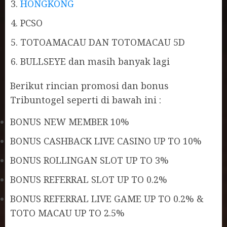
HONGKONG
PCSO
TOTOAMACAU DAN TOTOMACAU 5D
BULLSEYE dan masih banyak lagi
Berikut rincian promosi dan bonus
Tribuntogel seperti di bawah ini :
BONUS NEW MEMBER 10%
BONUS CASHBACK LIVE CASINO UP TO 10%
BONUS ROLLINGAN SLOT UP TO 3%
BONUS REFERRAL SLOT UP TO 0.2%
BONUS REFERRAL LIVE GAME UP TO 0.2% &
TOTO MACAU UP TO 2.5%