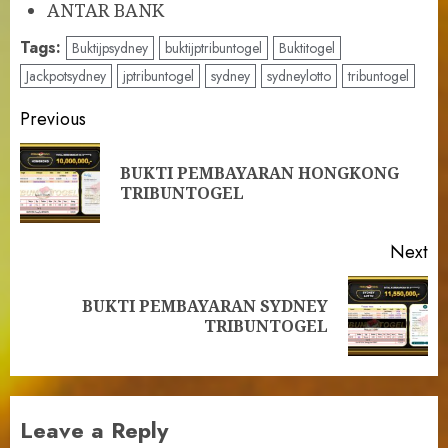
ANTAR BANK
Tags:
Buktijpsydney
buktijptribuntogel
Buktitogel
Jackpotsydney
jptribuntogel
sydney
sydneylotto
tribuntogel
Post
Previous
navigation
BUKTI PEMBAYARAN HONGKONG
Pr
TRIBUNTOGEL
po
Next
BUKTI PEMBAYARAN SYDNEY
Next
TRIBUNTOGEL
post:
Leave a Reply