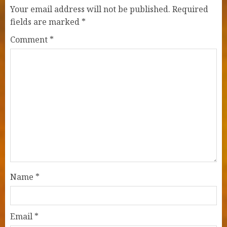
Your email address will not be published.
Required
fields are marked
*
Comment
*
Name
*
Email
*