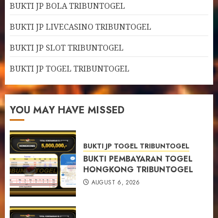
BUKTI JP BOLA TRIBUNTOGEL
BUKTI JP LIVECASINO TRIBUNTOGEL
BUKTI JP SLOT TRIBUNTOGEL
BUKTI JP TOGEL TRIBUNTOGEL
YOU MAY HAVE MISSED
BUKTI JP TOGEL TRIBUNTOGEL
BUKTI PEMBAYARAN TOGEL
HONGKONG TRIBUNTOGEL
AUGUST 6, 2026