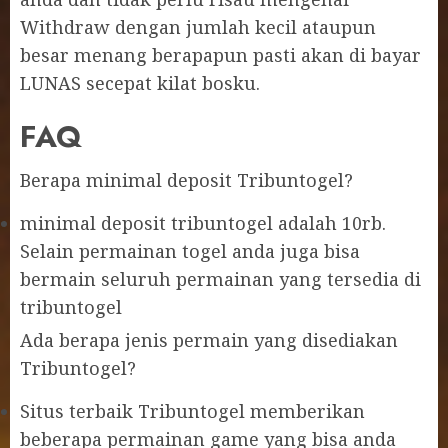
Withdraw dengan jumlah kecil ataupun
besar menang berapapun pasti akan di bayar
LUNAS secepat kilat bosku.
FAQ
Berapa minimal deposit Tribuntogel?
minimal deposit tribuntogel adalah 10rb.
Selain permainan togel anda juga bisa
bermain seluruh permainan yang tersedia di
tribuntogel
Ada berapa jenis permain yang disediakan
Tribuntogel?
Situs terbaik Tribuntogel memberikan
beberapa permainan game yang bisa anda