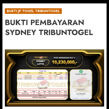
BUKTI JP TOGEL TRIBUNTOGEL
BUKTI PEMBAYARAN
SYDNEY TRIBUNTOGEL