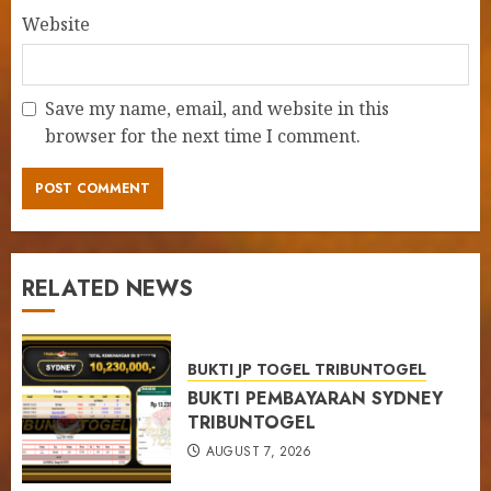
Website
Save my name, email, and website in this
browser for the next time I comment.
RELATED NEWS
BUKTI JP TOGEL TRIBUNTOGEL
BUKTI PEMBAYARAN SYDNEY
TRIBUNTOGEL
AUGUST 7, 2026