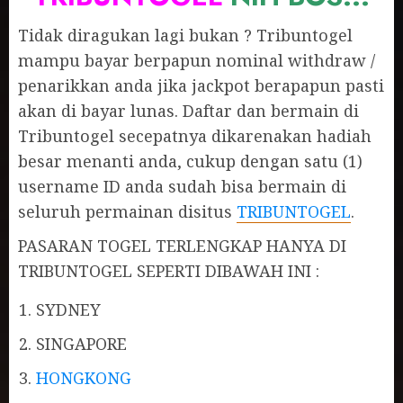
Tidak diragukan lagi bukan ? Tribuntogel
mampu bayar berpapun nominal withdraw /
penarikkan anda jika jackpot berapapun pasti
akan di bayar lunas. Daftar dan bermain di
Tribuntogel secepatnya dikarenakan hadiah
besar menanti anda, cukup dengan satu (1)
username ID anda sudah bisa bermain di
seluruh permainan disitus
TRIBUNTOGEL
.
PASARAN TOGEL TERLENGKAP HANYA DI
TRIBUNTOGEL SEPERTI DIBAWAH INI :
SYDNEY
SINGAPORE
HONGKONG