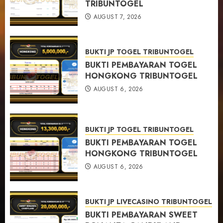
TRIBUNTOGEL
AUGUST 7, 2026
BUKTI JP TOGEL TRIBUNTOGEL
BUKTI PEMBAYARAN TOGEL
HONGKONG TRIBUNTOGEL
AUGUST 6, 2026
BUKTI JP TOGEL TRIBUNTOGEL
BUKTI PEMBAYARAN TOGEL
HONGKONG TRIBUNTOGEL
AUGUST 6, 2026
BUKTI JP LIVECASINO TRIBUNTOGEL
BUKTI PEMBAYARAN SWEET