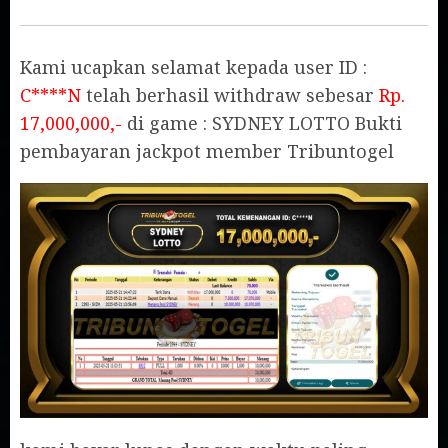
Kami ucapkan selamat kepada user ID :
C****N
telah berhasil withdraw sebesar
Rp.
17,000,000,-
di game : SYDNEY LOTTO Bukti
pembayaran jackpot member Tribuntogel