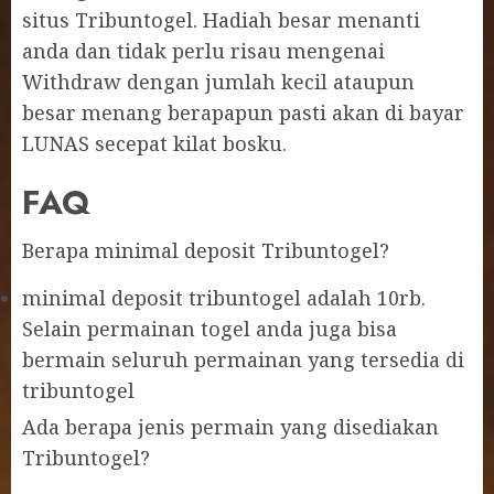
situs Tribuntogel. Hadiah besar menanti
anda dan tidak perlu risau mengenai
Withdraw dengan jumlah kecil ataupun
besar menang berapapun pasti akan di bayar
LUNAS secepat kilat bosku.
FAQ
Berapa minimal deposit Tribuntogel?
minimal deposit tribuntogel adalah 10rb.
Selain permainan togel anda juga bisa
bermain seluruh permainan yang tersedia di
tribuntogel
Ada berapa jenis permain yang disediakan
Tribuntogel?