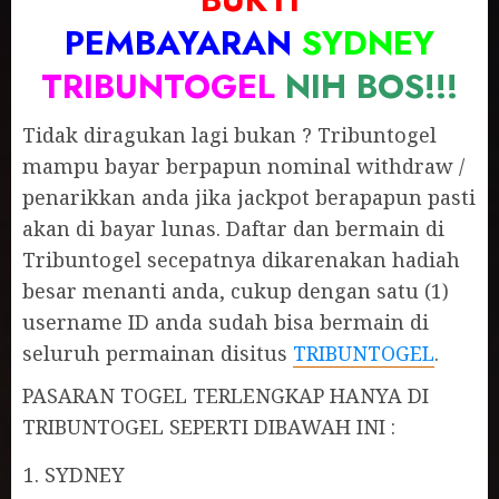
PEMBAYARAN
SYDNEY
TRIBUNTOGEL
NIH BOS!!!
Tidak diragukan lagi bukan ? Tribuntogel
mampu bayar berpapun nominal withdraw /
penarikkan anda jika jackpot berapapun pasti
akan di bayar lunas. Daftar dan bermain di
Tribuntogel secepatnya dikarenakan hadiah
besar menanti anda, cukup dengan satu (1)
username ID anda sudah bisa bermain di
seluruh permainan disitus
TRIBUNTOGEL
.
PASARAN TOGEL TERLENGKAP HANYA DI
TRIBUNTOGEL SEPERTI DIBAWAH INI :
SYDNEY