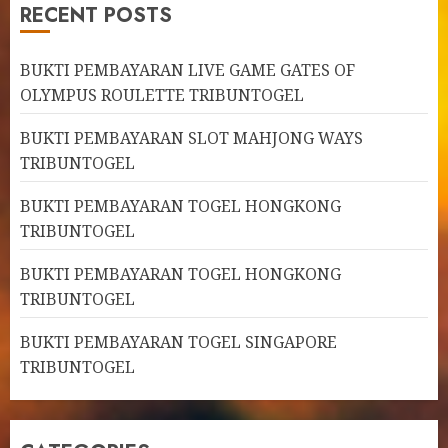
RECENT POSTS
BUKTI PEMBAYARAN LIVE GAME GATES OF
OLYMPUS ROULETTE TRIBUNTOGEL
BUKTI PEMBAYARAN SLOT MAHJONG WAYS
TRIBUNTOGEL
BUKTI PEMBAYARAN TOGEL HONGKONG
TRIBUNTOGEL
BUKTI PEMBAYARAN TOGEL HONGKONG
TRIBUNTOGEL
BUKTI PEMBAYARAN TOGEL SINGAPORE
TRIBUNTOGEL