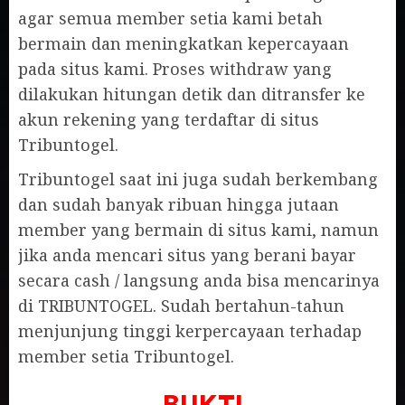
agar semua member setia kami betah
bermain dan meningkatkan kepercayaan
pada situs kami. Proses withdraw yang
dilakukan hitungan detik dan ditransfer ke
akun rekening yang terdaftar di situs
Tribuntogel.
Tribuntogel saat ini juga sudah berkembang
dan sudah banyak ribuan hingga jutaan
member yang bermain di situs kami, namun
jika anda mencari situs yang berani bayar
secara cash / langsung anda bisa mencarinya
di TRIBUNTOGEL. Sudah bertahun-tahun
menjunjung tinggi kerpercayaan terhadap
member setia Tribuntogel.
BUKTI