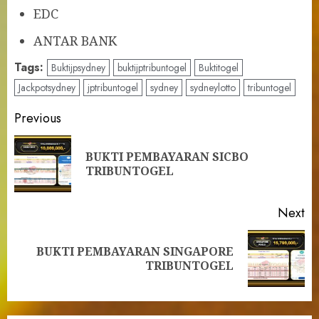
EDC
ANTAR BANK
Tags:
Buktijpsydney
buktijptribuntogel
Buktitogel
Jackpotsydney
jptribuntogel
sydney
sydneylotto
tribuntogel
Post
Previous
navigation
BUKTI PEMBAYARAN SICBO
Pr
TRIBUNTOGEL
po
Next
BUKTI PEMBAYARAN SINGAPORE
Next
TRIBUNTOGEL
post: