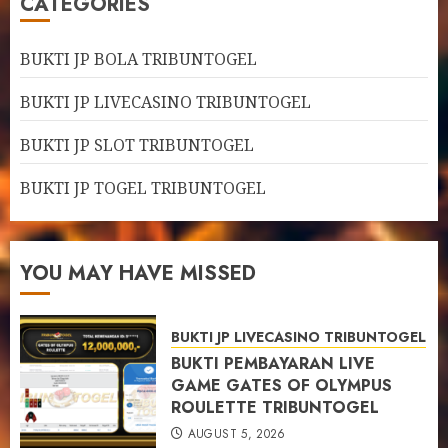
CATEGORIES
BUKTI JP BOLA TRIBUNTOGEL
BUKTI JP LIVECASINO TRIBUNTOGEL
BUKTI JP SLOT TRIBUNTOGEL
BUKTI JP TOGEL TRIBUNTOGEL
YOU MAY HAVE MISSED
BUKTI JP LIVECASINO TRIBUNTOGEL
BUKTI PEMBAYARAN LIVE
GAME GATES OF OLYMPUS
ROULETTE TRIBUNTOGEL
AUGUST 5, 2026