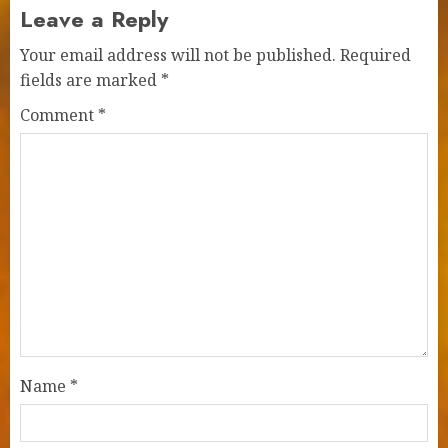
Leave a Reply
Your email address will not be published.
Required
fields are marked
*
Comment
*
Name
*