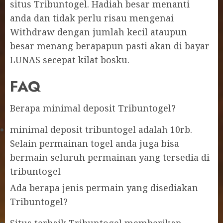
situs Tribuntogel. Hadiah besar menanti
anda dan tidak perlu risau mengenai
Withdraw dengan jumlah kecil ataupun
besar menang berapapun pasti akan di bayar
LUNAS secepat kilat bosku.
FAQ
Berapa minimal deposit Tribuntogel?
minimal deposit tribuntogel adalah 10rb.
Selain permainan togel anda juga bisa
bermain seluruh permainan yang tersedia di
tribuntogel
Ada berapa jenis permain yang disediakan
Tribuntogel?