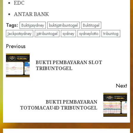
EDC
ANTAR BANK
Tags:
Buktijpsydney
buktijptribuntogel
Buktitogel
Jackpotsydney
jptribuntogel
sydney
sydneylotto
tribuntog
Post
Previous
navigation
BUKTI PEMBAYARAN SLOT
Pr
TRIBUNTOGEL
po
Next
BUKTI PEMBAYARAN
Next
TOTOMACAU4D TRIBUNTOGEL
post: