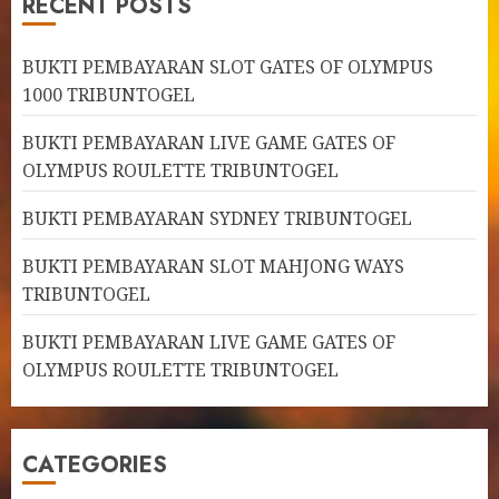
RECENT POSTS
BUKTI PEMBAYARAN SLOT GATES OF OLYMPUS
1000 TRIBUNTOGEL
BUKTI PEMBAYARAN LIVE GAME GATES OF
OLYMPUS ROULETTE TRIBUNTOGEL
BUKTI PEMBAYARAN SYDNEY TRIBUNTOGEL
BUKTI PEMBAYARAN SLOT MAHJONG WAYS
TRIBUNTOGEL
BUKTI PEMBAYARAN LIVE GAME GATES OF
OLYMPUS ROULETTE TRIBUNTOGEL
CATEGORIES