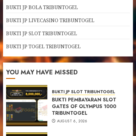
BUKTI JP BOLA TRIBUNTOGEL
BUKTI JP LIVECASINO TRIBUNTOGEL
BUKTI JP SLOT TRIBUNTOGEL
BUKTI JP TOGEL TRIBUNTOGEL
YOU MAY HAVE MISSED
BUKTI JP SLOT TRIBUNTOGEL
BUKTI PEMBAYARAN SLOT
GATES OF OLYMPUS 1000
TRIBUNTOGEL
AUGUST 6, 2026