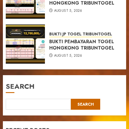
HONGKONG TRIBUNTOGEL
AUGUST 5, 2026
BUKTI JP TOGEL TRIBUNTOGEL
BUKTI PEMBAYARAN TOGEL
HONGKONG TRIBUNTOGEL
AUGUST 5, 2026
SEARCH
SEARCH