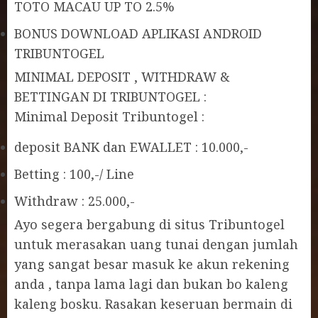
TOTO MACAU UP TO 2.5%
BONUS DOWNLOAD APLIKASI ANDROID
TRIBUNTOGEL
MINIMAL DEPOSIT , WITHDRAW &
BETTINGAN DI TRIBUNTOGEL :
Minimal Deposit Tribuntogel :
deposit BANK dan EWALLET : 10.000,-
Betting : 100,-/ Line
Withdraw : 25.000,-
Ayo segera bergabung di situs Tribuntogel
untuk merasakan uang tunai dengan jumlah
yang sangat besar masuk ke akun rekening
anda , tanpa lama lagi dan bukan bo kaleng
kaleng bosku. Rasakan keseruan bermain di