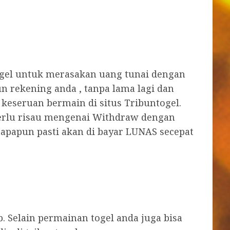
ogel untuk merasakan uang tunai dengan
n rekening anda , tanpa lama lagi dan
keseruan bermain di situs Tribuntogel.
perlu risau mengenai Withdraw dengan
apapun pasti akan di bayar LUNAS secepat
. Selain permainan togel anda juga bisa