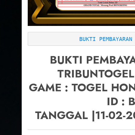
BUKTI PEMBAYARAN
BUKTI PEMBA
TRIBUNTOGEL 
GAME : TOGEL HO
ID : 
TANGGAL |11-02-2