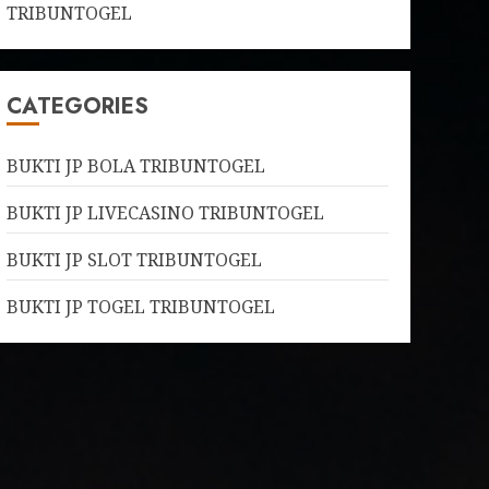
TRIBUNTOGEL
CATEGORIES
BUKTI JP BOLA TRIBUNTOGEL
BUKTI JP LIVECASINO TRIBUNTOGEL
BUKTI JP SLOT TRIBUNTOGEL
BUKTI JP TOGEL TRIBUNTOGEL