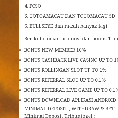
PCSO
TOTOAMACAU DAN TOTOMACAU 5D
BULLSEYE dan masih banyak lagi
Berikut rincian promosi dan bonus Tribu
BONUS NEW MEMBER 10%
BONUS CASHBACK LIVE CASINO UP TO 
BONUS ROLLINGAN SLOT UP TO 1%
BONUS REFERRAL SLOT UP TO 0.1%
BONUS REFERRAL LIVE GAME UP TO 0.1
BONUS DOWNLOAD APLIKASI ANDROID
MINIMAL DEPOSIT , WITHDRAW & BETT
Minimal Deposit Tribuntogel :