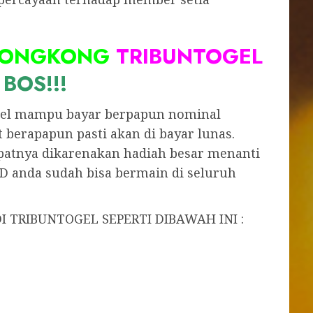
ONGKONG
TRIBUNTOGEL
 BOS!!!
ogel mampu bayar berpapun nominal
 berapapun pasti akan di bayar lunas.
epatnya dikarenakan hadiah besar menanti
ID anda sudah bisa bermain di seluruh
 TRIBUNTOGEL SEPERTI DIBAWAH INI :