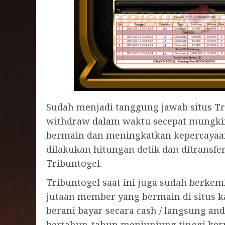
Sudah menjadi tanggung jawab situs T
withdraw dalam waktu secepat mungki
bermain dan meningkatkan kepercayaan
dilakukan hitungan detik dan ditransfer
Tribuntogel.
Tribuntogel saat ini juga sudah berke
jutaan member yang bermain di situs k
berani bayar secara cash / langsung a
bertahun-tahun menjunjung tinggi ker