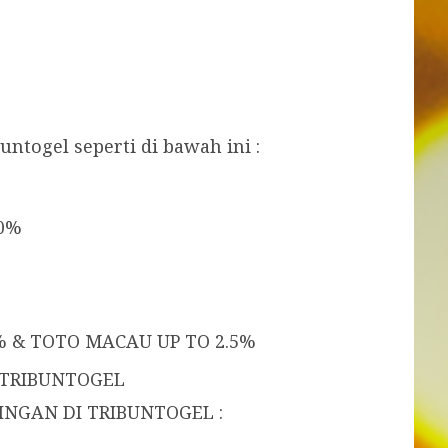
ntogel seperti di bawah ini :
10%
% & TOTO MACAU UP TO 2.5%
 TRIBUNTOGEL
INGAN DI TRIBUNTOGEL :