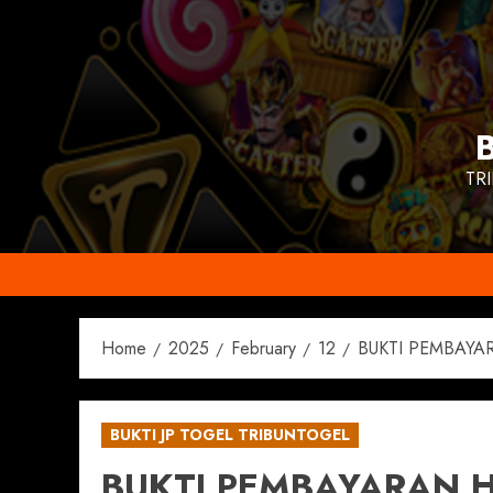
Skip
to
content
TR
Home
2025
February
12
BUKTI PEMBAY
BUKTI JP TOGEL TRIBUNTOGEL
BUKTI PEMBAYARAN