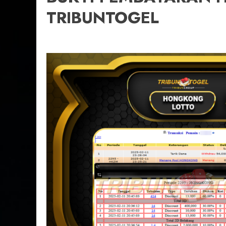
TRIBUNTOGEL