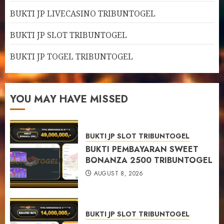
BUKTI JP LIVECASINO TRIBUNTOGEL
BUKTI JP SLOT TRIBUNTOGEL
BUKTI JP TOGEL TRIBUNTOGEL
YOU MAY HAVE MISSED
BUKTI JP SLOT TRIBUNTOGEL
BUKTI PEMBAYARAN SWEET
BONANZA 2500 TRIBUNTOGEL
AUGUST 8, 2026
BUKTI JP SLOT TRIBUNTOGEL