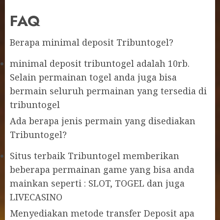
FAQ
Berapa minimal deposit Tribuntogel?
minimal deposit tribuntogel adalah 10rb.
Selain permainan togel anda juga bisa
bermain seluruh permainan yang tersedia di
tribuntogel
Ada berapa jenis permain yang disediakan
Tribuntogel?
Situs terbaik Tribuntogel memberikan
beberapa permainan game yang bisa anda
mainkan seperti : SLOT, TOGEL dan juga
LIVECASINO
Menyediakan metode transfer Deposit apa