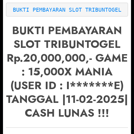
BUKTI PEMBAYARAN SLOT TRIBUNTOGEL
BUKTI PEMBAYARAN
SLOT TRIBUNTOGEL
Rp.20,000,000,- GAME
: 15,000X MANIA
(USER ID : I*******E)
TANGGAL |11-02-2025|
CASH LUNAS !!!