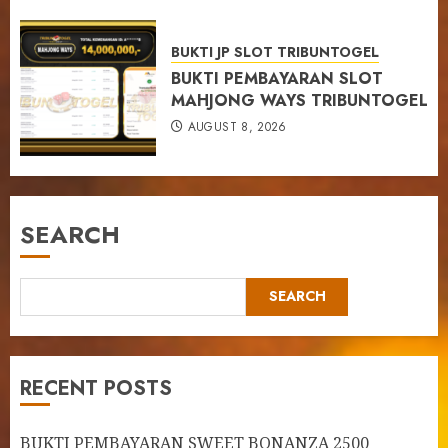
BUKTI JP SLOT TRIBUNTOGEL
BUKTI PEMBAYARAN SLOT
MAHJONG WAYS TRIBUNTOGEL
AUGUST 8, 2026
SEARCH
SEARCH
RECENT POSTS
BUKTI PEMBAYARAN SWEET BONANZA 2500