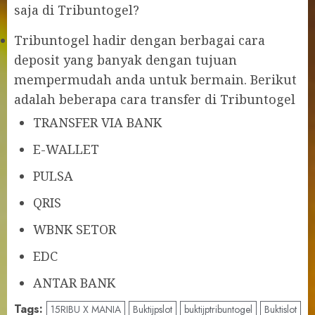
saja di Tribuntogel?
Tribuntogel hadir dengan berbagai cara
deposit yang banyak dengan tujuan
mempermudah anda untuk bermain. Berikut
adalah beberapa cara transfer di Tribuntogel
TRANSFER VIA BANK
E-WALLET
PULSA
QRIS
WBNK SETOR
EDC
ANTAR BANK
Tags:
15RIBU X MANIA
Buktijpslot
buktijptribuntogel
Buktislot