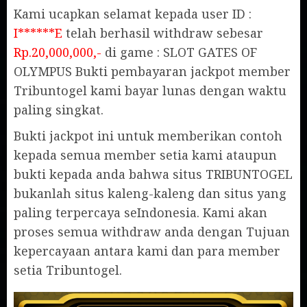
Kami ucapkan selamat kepada user ID :
I******E
telah berhasil withdraw sebesar
Rp.20,000,000,-
di game : SLOT GATES OF
OLYMPUS Bukti pembayaran jackpot member
Tribuntogel kami bayar lunas dengan waktu
paling singkat.
Bukti jackpot ini untuk memberikan contoh
kepada semua member setia kami ataupun
bukti kepada anda bahwa situs TRIBUNTOGEL
bukanlah situs kaleng-kaleng dan situs yang
paling terpercaya seIndonesia. Kami akan
proses semua withdraw anda dengan Tujuan
kepercayaan antara kami dan para member
setia Tribuntogel.