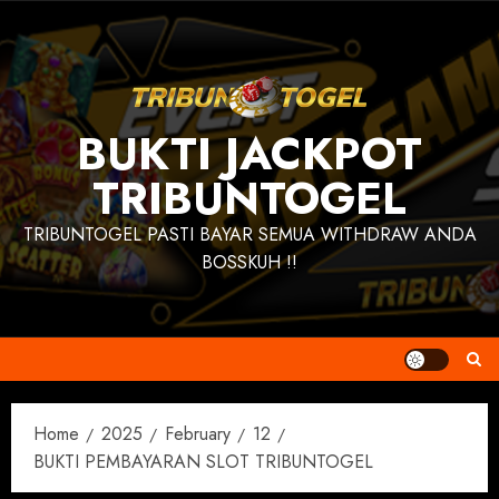
Skip
to
content
BUKTI JACKPOT
TRIBUNTOGEL
TRIBUNTOGEL PASTI BAYAR SEMUA WITHDRAW ANDA
BOSSKUH !!
Home
2025
February
12
BUKTI PEMBAYARAN SLOT TRIBUNTOGEL