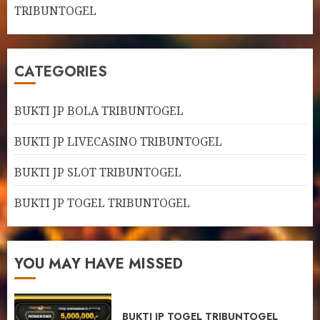
TRIBUNTOGEL
CATEGORIES
BUKTI JP BOLA TRIBUNTOGEL
BUKTI JP LIVECASINO TRIBUNTOGEL
BUKTI JP SLOT TRIBUNTOGEL
BUKTI JP TOGEL TRIBUNTOGEL
YOU MAY HAVE MISSED
BUKTI JP TOGEL TRIBUNTOGEL