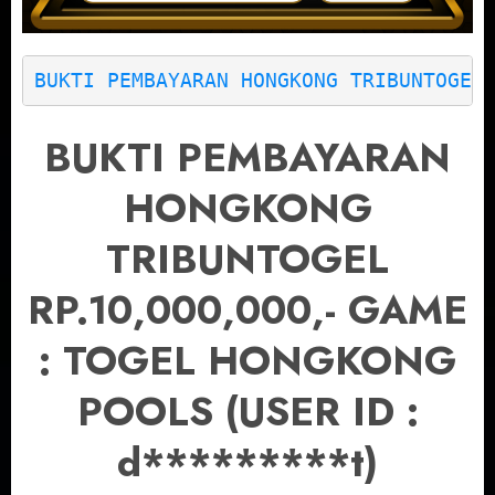
BUKTI PEMBAYARAN HONGKONG TRIBUNTOGEL
BUKTI PEMBAYARAN
HONGKONG
TRIBUNTOGEL
RP.10,000,000,- GAME
: TOGEL HONGKONG
POOLS (USER ID :
d*********t)