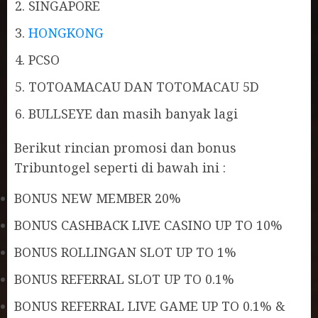
SINGAPORE
HONGKONG
PCSO
TOTOAMACAU DAN TOTOMACAU 5D
BULLSEYE dan masih banyak lagi
Berikut rincian promosi dan bonus
Tribuntogel seperti di bawah ini :
BONUS NEW MEMBER 20%
BONUS CASHBACK LIVE CASINO UP TO 10%
BONUS ROLLINGAN SLOT UP TO 1%
BONUS REFERRAL SLOT UP TO 0.1%
BONUS REFERRAL LIVE GAME UP TO 0.1% &