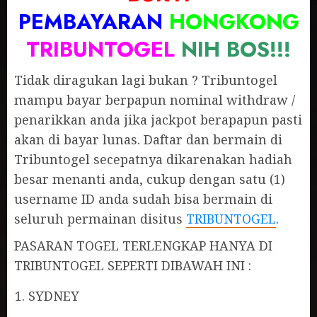
PEMBAYARAN
HONGKONG
TRIBUNTOGEL
NIH BOS!!!
Tidak diragukan lagi bukan ? Tribuntogel
mampu bayar berpapun nominal withdraw /
penarikkan anda jika jackpot berapapun pasti
akan di bayar lunas. Daftar dan bermain di
Tribuntogel secepatnya dikarenakan hadiah
besar menanti anda, cukup dengan satu (1)
username ID anda sudah bisa bermain di
seluruh permainan disitus
TRIBUNTOGEL
.
PASARAN TOGEL TERLENGKAP HANYA DI
TRIBUNTOGEL SEPERTI DIBAWAH INI :
SYDNEY