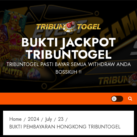
Skip
to
content
BUKTI JACKPOT
TRIBUNTOGEL
TRIBUNTOGEL PASTI BAYAR SEMUA WITHDRAW ANDA
BOSSKUH !!
Home
2024
July
23
BUKTI PEMBAYARAN HONGKONG TRIBUNTOGEL