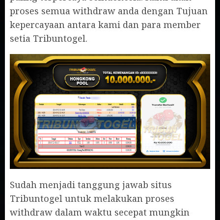
proses semua withdraw anda dengan Tujuan
kepercayaan antara kami dan para member
setia Tribuntogel.
Sudah menjadi tanggung jawab situs
Tribuntogel untuk melakukan proses
withdraw dalam waktu secepat mungkin