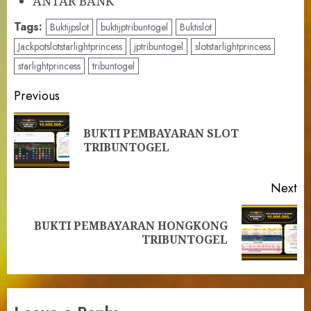
ANTAR BANK
Tags:
Buktijpslot
buktijptribuntogel
Buktislot
Jackpotslotstarlightprincess
jptribuntogel
slotstarlightprincess
starlightprincess
tribuntogel
Post
Previous
navigation
BUKTI PEMBAYARAN SLOT
Pr
TRIBUNTOGEL
po
Next
BUKTI PEMBAYARAN HONGKONG
Next
TRIBUNTOGEL
post: