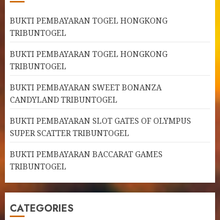
BUKTI PEMBAYARAN TOGEL HONGKONG
TRIBUNTOGEL
BUKTI PEMBAYARAN TOGEL HONGKONG
TRIBUNTOGEL
BUKTI PEMBAYARAN SWEET BONANZA
CANDYLAND TRIBUNTOGEL
BUKTI PEMBAYARAN SLOT GATES OF OLYMPUS
SUPER SCATTER TRIBUNTOGEL
BUKTI PEMBAYARAN BACCARAT GAMES
TRIBUNTOGEL
CATEGORIES