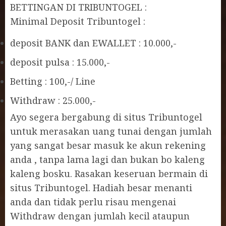
BETTINGAN DI TRIBUNTOGEL :
Minimal Deposit Tribuntogel :
deposit BANK dan EWALLET : 10.000,-
deposit pulsa : 15.000,-
Betting : 100,-/ Line
Withdraw : 25.000,-
Ayo segera bergabung di situs Tribuntogel
untuk merasakan uang tunai dengan jumlah
yang sangat besar masuk ke akun rekening
anda , tanpa lama lagi dan bukan bo kaleng
kaleng bosku. Rasakan keseruan bermain di
situs Tribuntogel. Hadiah besar menanti
anda dan tidak perlu risau mengenai
Withdraw dengan jumlah kecil ataupun