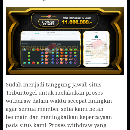
Sudah menjadi tanggung jawab situs
Tribuntogel untuk melakukan proses
withdraw dalam waktu secepat mungkin
agar semua member setia kami betah
bermain dan meningkatkan kepercayaan
pada situs kami. Proses withdraw yang