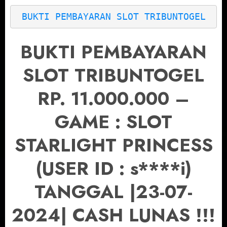
BUKTI PEMBAYARAN SLOT TRIBUNTOGEL
BUKTI PEMBAYARAN
SLOT TRIBUNTOGEL
RP. 11.000.000 –
GAME : SLOT
STARLIGHT PRINCESS
(USER ID : s****i)
TANGGAL |23-07-
2024| CASH LUNAS !!!