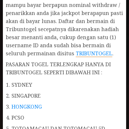
mampu bayar berpapun nominal withdraw /
penarikkan anda jika jackpot berapapun pasti
akan di bayar lunas. Daftar dan bermain di
Tribuntogel secepatnya dikarenakan hadiah
besar menanti anda, cukup dengan satu (1)
username ID anda sudah bisa bermain di
seluruh permainan disitus
TRIBUNTOGEL
.
PASARAN TOGEL TERLENGKAP HANYA DI
TRIBUNTOGEL SEPERTI DIBAWAH INI :
SYDNEY
SINGAPORE
HONGKONG
PCSO
TOTOAMACAU DAN TOTOMACAU 5D