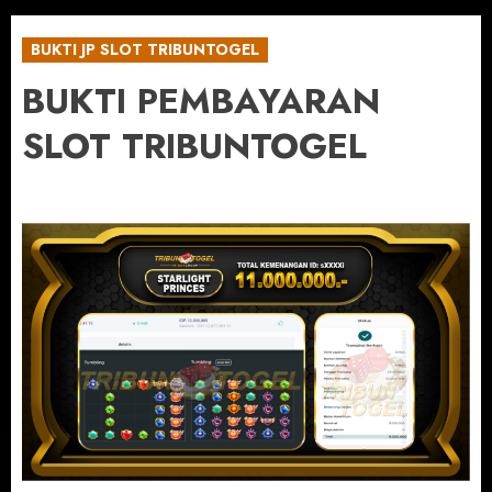
BUKTI JP SLOT TRIBUNTOGEL
BUKTI PEMBAYARAN
SLOT TRIBUNTOGEL