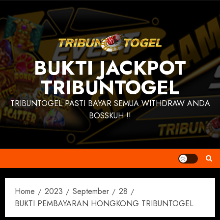
Skip
to
content
BUKTI JACKPOT
TRIBUNTOGEL
TRIBUNTOGEL PASTI BAYAR SEMUA WITHDRAW ANDA
BOSSKUH !!
Home
2023
September
28
BUKTI PEMBAYARAN HONGKONG TRIBUNTOGEL