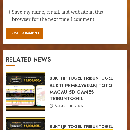
Save my name, email, and website in this
browser for the next time I comment.
RELATED NEWS
BUKTI JP TOGEL TRIBUNTOGEL
BUKTI PEMBAYARAN TOTO
MACAU 5D GAMES
TRIBUNTOGEL
AUGUST 8, 2026
BUKTI JP TOGEL TRIBUNTOGEL