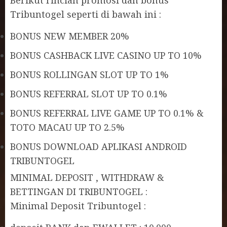
Berikut rincian promosi dan bonus
Tribuntogel seperti di bawah ini :
BONUS NEW MEMBER 20%
BONUS CASHBACK LIVE CASINO UP TO 10%
BONUS ROLLINGAN SLOT UP TO 1%
BONUS REFERRAL SLOT UP TO 0.1%
BONUS REFERRAL LIVE GAME UP TO 0.1% &
TOTO MACAU UP TO 2.5%
BONUS DOWNLOAD APLIKASI ANDROID
TRIBUNTOGEL
MINIMAL DEPOSIT , WITHDRAW &
BETTINGAN DI TRIBUNTOGEL :
Minimal Deposit Tribuntogel :