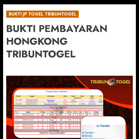
BUKTI JP TOGEL TRIBUNTOGEL
BUKTI PEMBAYARAN
HONGKONG
TRIBUNTOGEL