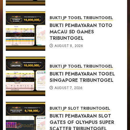
BUKTI JP TOGEL TRIBUNTOGEL
BUKTI PEMBAYARAN TOTO
MACAU 5D GAMES
TRIBUNTOGEL
AUGUST 8, 2026
BUKTI JP TOGEL TRIBUNTOGEL
BUKTI PEMBAYARAN TOGEL
SINGAPORE TRIBUNTOGEL
AUGUST 7, 2026
BUKTI JP SLOT TRIBUNTOGEL
BUKTI PEMBAYARAN SLOT
GATES OF OLYMPUS SUPER
SCATTER TRIBUNTOGEL