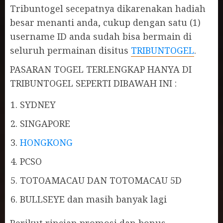
Tribuntogel secepatnya dikarenakan hadiah
besar menanti anda, cukup dengan satu (1)
username ID anda sudah bisa bermain di
seluruh permainan disitus
TRIBUNTOGEL
.
PASARAN TOGEL TERLENGKAP HANYA DI
TRIBUNTOGEL SEPERTI DIBAWAH INI :
SYDNEY
SINGAPORE
HONGKONG
PCSO
TOTOAMACAU DAN TOTOMACAU 5D
BULLSEYE dan masih banyak lagi