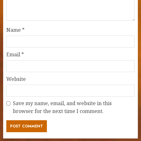
Name
*
Email
*
Website
Save my name, email, and website in this
browser for the next time I comment.