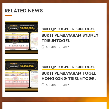
RELATED NEWS
BUKTI JP TOGEL TRIBUNTOGEL
BUKTI PEMBAYARAN SYDNEY
TRIBUNTOGEL
AUGUST 9, 2026
BUKTI JP TOGEL TRIBUNTOGEL
BUKTI PEMBAYARAN TOGEL
HONGKONG TRIBUNTOGEL
AUGUST 8, 2026