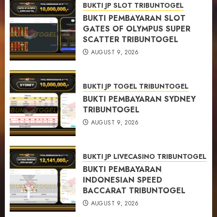
BUKTI JP SLOT TRIBUNTOGEL
BUKTI PEMBAYARAN SLOT
GATES OF OLYMPUS SUPER
SCATTER TRIBUNTOGEL
AUGUST 9, 2026
BUKTI JP TOGEL TRIBUNTOGEL
BUKTI PEMBAYARAN SYDNEY
TRIBUNTOGEL
AUGUST 9, 2026
BUKTI JP LIVECASINO TRIBUNTOGEL
BUKTI PEMBAYARAN
INDONESIAN SPEED
BACCARAT TRIBUNTOGEL
AUGUST 9, 2026