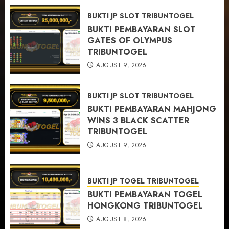
BUKTI JP SLOT TRIBUNTOGEL
BUKTI PEMBAYARAN SLOT
GATES OF OLYMPUS
TRIBUNTOGEL
AUGUST 9, 2026
BUKTI JP SLOT TRIBUNTOGEL
BUKTI PEMBAYARAN MAHJONG
WINS 3 BLACK SCATTER
TRIBUNTOGEL
AUGUST 9, 2026
BUKTI JP TOGEL TRIBUNTOGEL
BUKTI PEMBAYARAN TOGEL
HONGKONG TRIBUNTOGEL
AUGUST 8, 2026