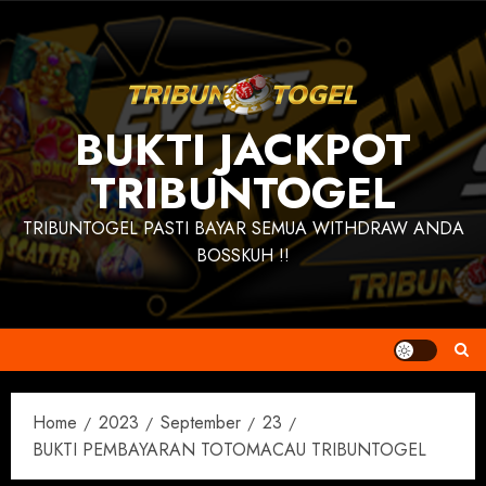
Skip
to
content
BUKTI JACKPOT
TRIBUNTOGEL
TRIBUNTOGEL PASTI BAYAR SEMUA WITHDRAW ANDA
BOSSKUH !!
Home
2023
September
23
BUKTI PEMBAYARAN TOTOMACAU TRIBUNTOGEL