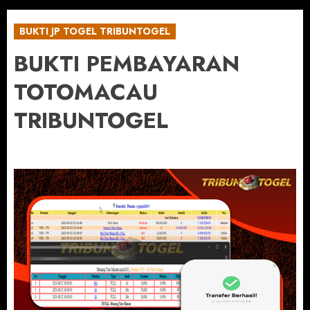
BUKTI JP TOGEL TRIBUNTOGEL
BUKTI PEMBAYARAN
TOTOMACAU
TRIBUNTOGEL