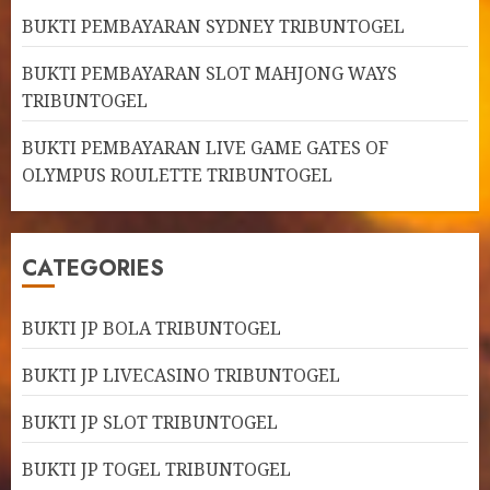
BUKTI PEMBAYARAN SYDNEY TRIBUNTOGEL
BUKTI PEMBAYARAN SLOT MAHJONG WAYS
TRIBUNTOGEL
BUKTI PEMBAYARAN LIVE GAME GATES OF
OLYMPUS ROULETTE TRIBUNTOGEL
CATEGORIES
BUKTI JP BOLA TRIBUNTOGEL
BUKTI JP LIVECASINO TRIBUNTOGEL
BUKTI JP SLOT TRIBUNTOGEL
BUKTI JP TOGEL TRIBUNTOGEL