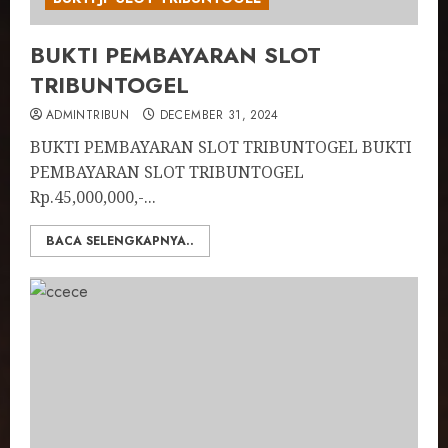
BUKTI PEMBAYARAN SLOT
TRIBUNTOGEL
ADMINTRIBUN
DECEMBER 31, 2024
BUKTI PEMBAYARAN SLOT TRIBUNTOGEL BUKTI
PEMBAYARAN SLOT TRIBUNTOGEL
Rp.45,000,000,-...
BACA SELENGKAPNYA..