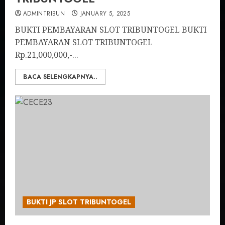
ADMINTRIBUN
JANUARY 5, 2025
BUKTI PEMBAYARAN SLOT TRIBUNTOGEL BUKTI
PEMBAYARAN SLOT TRIBUNTOGEL
Rp.21,000,000,-...
BACA SELENGKAPNYA..
BUKTI JP SLOT TRIBUNTOGEL