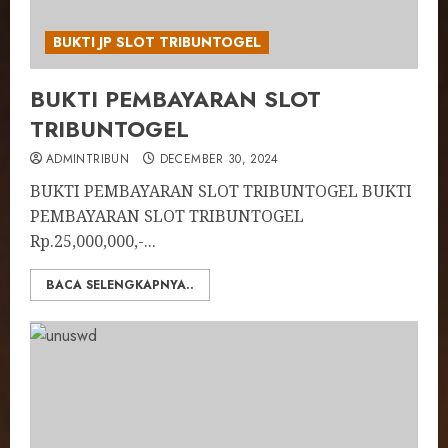
BUKTI JP SLOT TRIBUNTOGEL
BUKTI PEMBAYARAN SLOT
TRIBUNTOGEL
ADMINTRIBUN
DECEMBER 30, 2024
BUKTI PEMBAYARAN SLOT TRIBUNTOGEL BUKTI
PEMBAYARAN SLOT TRIBUNTOGEL
Rp.25,000,000,-...
BACA SELENGKAPNYA..