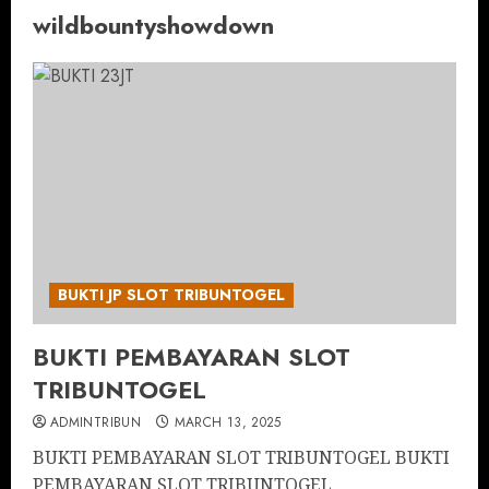
wildbountyshowdown
BUKTI JP SLOT TRIBUNTOGEL
BUKTI PEMBAYARAN SLOT
TRIBUNTOGEL
ADMINTRIBUN
MARCH 13, 2025
BUKTI PEMBAYARAN SLOT TRIBUNTOGEL BUKTI
PEMBAYARAN SLOT TRIBUNTOGEL