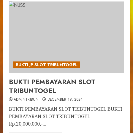
BUKTI JP SLOT TRIBUNTOGEL
BUKTI PEMBAYARAN SLOT
TRIBUNTOGEL
ADMINTRIBUN
DECEMBER 19, 2024
BUKTI PEMBAYARAN SLOT TRIBUNTOGEL BUKTI
PEMBAYARAN SLOT TRIBUNTOGEL
Rp.20,000,000,-...