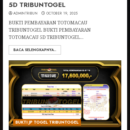
5D TRIBUNTOGEL
ADMINTRIBUN
OCTOBER 19, 2025
BUKTI PEMBAYARAN TOTOMACAU
TRIBUNTOGEL BUKTI PEMBAYARAN
TOTOMACAU 5D TRIBUNTOGEL...
BACA SELENGKAPNYA..
BUKTI JP TOGEL TRIBUNTOGEL