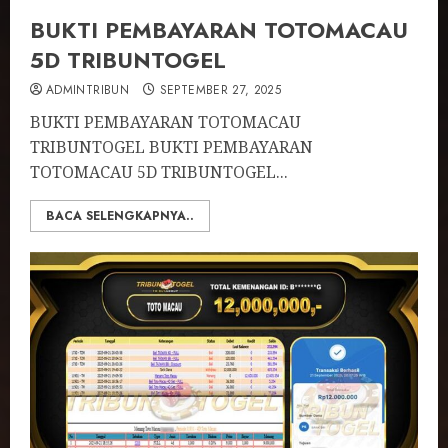
BUKTI PEMBAYARAN TOTOMACAU
5D TRIBUNTOGEL
ADMINTRIBUN
SEPTEMBER 27, 2025
BUKTI PEMBAYARAN TOTOMACAU
TRIBUNTOGEL BUKTI PEMBAYARAN
TOTOMACAU 5D TRIBUNTOGEL...
BACA SELENGKAPNYA..