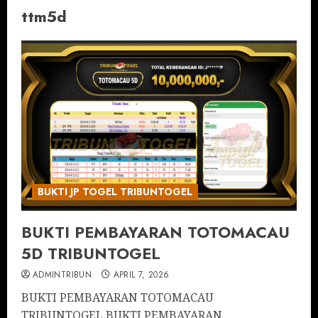
ttm5d
BUKTI JP TOGEL TRIBUNTOGEL
BUKTI PEMBAYARAN TOTOMACAU
5D TRIBUNTOGEL
ADMINTRIBUN
APRIL 7, 2026
BUKTI PEMBAYARAN TOTOMACAU
TRIBUNTOGEL BUKTI PEMBAYARAN