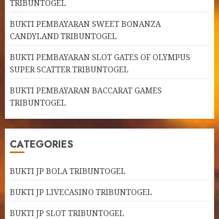
TRIBUNTOGEL
BUKTI PEMBAYARAN SWEET BONANZA
CANDYLAND TRIBUNTOGEL
BUKTI PEMBAYARAN SLOT GATES OF OLYMPUS
SUPER SCATTER TRIBUNTOGEL
BUKTI PEMBAYARAN BACCARAT GAMES
TRIBUNTOGEL
CATEGORIES
BUKTI JP BOLA TRIBUNTOGEL
BUKTI JP LIVECASINO TRIBUNTOGEL
BUKTI JP SLOT TRIBUNTOGEL