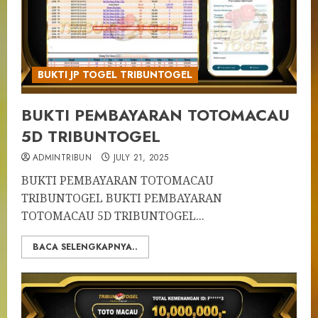
BUKTI JP TOGEL TRIBUNTOGEL
BUKTI PEMBAYARAN TOTOMACAU
5D TRIBUNTOGEL
ADMINTRIBUN
JULY 21, 2025
BUKTI PEMBAYARAN TOTOMACAU
TRIBUNTOGEL BUKTI PEMBAYARAN
TOTOMACAU 5D TRIBUNTOGEL...
BACA SELENGKAPNYA..