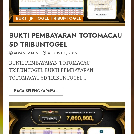
BUKTI JP TOGEL TRIBUNTOGEL
BUKTI PEMBAYARAN TOTOMACAU
5D TRIBUNTOGEL
ADMINTRIBUN
AUGUST 4, 2025
BUKTI PEMBAYARAN TOTOMACAU
TRIBUNTOGEL BUKTI PEMBAYARAN
TOTOMACAU 5D TRIBUNTOGEL...
BACA SELENGKAPNYA..