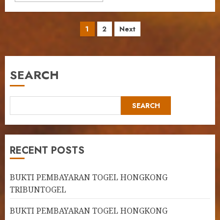
Posts
1
2
Next
pagination
SEARCH
SEARCH
RECENT POSTS
BUKTI PEMBAYARAN TOGEL HONGKONG
TRIBUNTOGEL
BUKTI PEMBAYARAN TOGEL HONGKONG