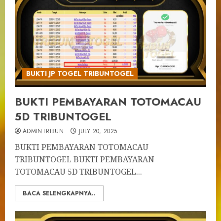
BUKTI JP TOGEL TRIBUNTOGEL
BUKTI PEMBAYARAN TOTOMACAU
5D TRIBUNTOGEL
ADMINTRIBUN
JULY 20, 2025
BUKTI PEMBAYARAN TOTOMACAU
TRIBUNTOGEL BUKTI PEMBAYARAN
TOTOMACAU 5D TRIBUNTOGEL...
BACA SELENGKAPNYA..