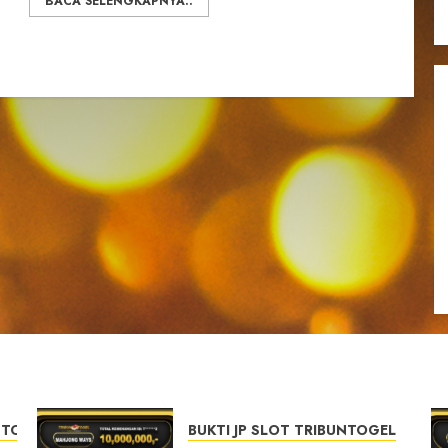
BACA SELENGKAPNYA..
UNTOGEL
BUKTI JP SLOT TRIBUNTOGEL