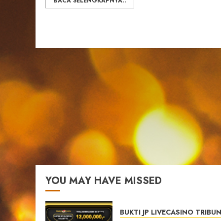
BACA SELENGKAPNYA..
YOU MAY HAVE MISSED
BUKTI JP LIVECASINO TRIB