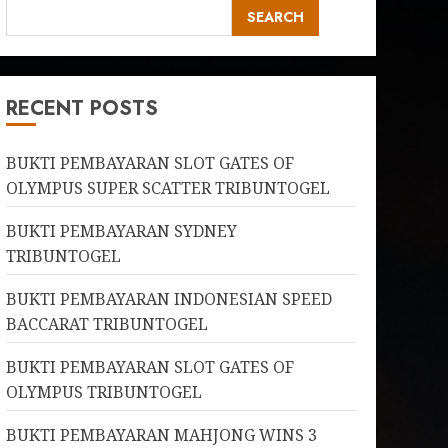
SEARCH
RECENT POSTS
BUKTI PEMBAYARAN SLOT GATES OF
OLYMPUS SUPER SCATTER TRIBUNTOGEL
BUKTI PEMBAYARAN SYDNEY
TRIBUNTOGEL
BUKTI PEMBAYARAN INDONESIAN SPEED
BACCARAT TRIBUNTOGEL
BUKTI PEMBAYARAN SLOT GATES OF
OLYMPUS TRIBUNTOGEL
BUKTI PEMBAYARAN MAHJONG WINS 3