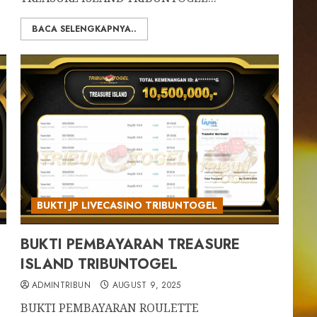
BACA SELENGKAPNYA..
BUKTI JP LIVECASINO TRIBUNTOGEL
BUKTI PEMBAYARAN TREASURE
ISLAND TRIBUNTOGEL
ADMINTRIBUN
AUGUST 9, 2025
BUKTI PEMBAYARAN ROULETTE