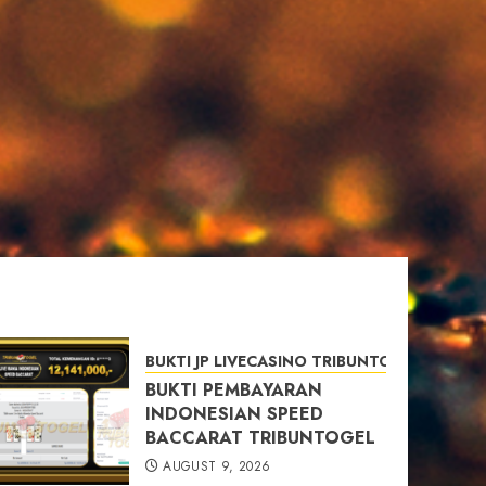
BUKTI JP LIVECASINO TRIBUNTOGEL
BUKTI PEMBAYARAN
INDONESIAN SPEED
BACCARAT TRIBUNTOGEL
AUGUST 9, 2026