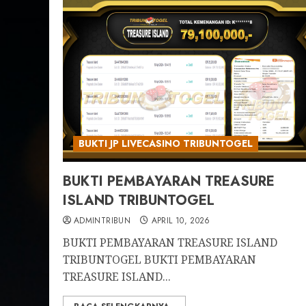
BUKTI JP LIVECASINO TRIBUNTOGEL
BUKTI PEMBAYARAN TREASURE
ISLAND TRIBUNTOGEL
ADMINTRIBUN
APRIL 10, 2026
BUKTI PEMBAYARAN TREASURE ISLAND
TRIBUNTOGEL BUKTI PEMBAYARAN
TREASURE ISLAND...