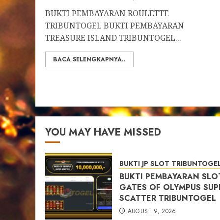
BUKTI PEMBAYARAN ROULETTE
TRIBUNTOGEL BUKTI PEMBAYARAN
TREASURE ISLAND TRIBUNTOGEL...
BACA SELENGKAPNYA..
YOU MAY HAVE MISSED
BUKTI JP SLOT TRIBUNTOGE
BUKTI PEMBAYARAN SLO
GATES OF OLYMPUS SUP
SCATTER TRIBUNTOGEL
AUGUST 9, 2026