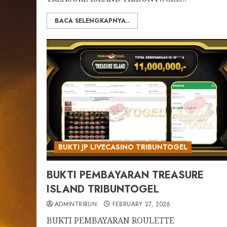
BACA SELENGKAPNYA..
BUKTI JP LIVECASINO TRIBUNTOGEL
BUKTI PEMBAYARAN TREASURE
ISLAND TRIBUNTOGEL
ADMINTRIBUN
FEBRUARY 27, 2026
BUKTI PEMBAYARAN ROULETTE