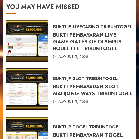
YOU MAY HAVE MISSED
BUKTI JP LIVECASINO TRIBUNTOGEL
BUKTI PEMBAYARAN LIVE
GAME GATES OF OLYMPUS
ROULETTE TRIBUNTOGEL
AUGUST 5, 2026
BUKTI JP SLOT TRIBUNTOGEL
BUKTI PEMBAYARAN SLOT
MAHJONG WAYS TRIBUNTOGEL
AUGUST 5, 2026
BUKTI JP TOGEL TRIBUNTOGEL
BUKTI PEMBAYARAN TOGEL