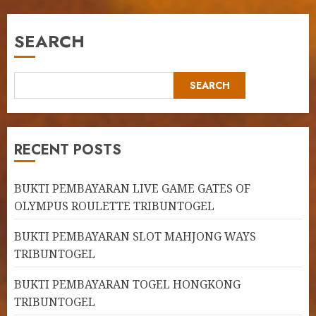
SEARCH
SEARCH
RECENT POSTS
BUKTI PEMBAYARAN LIVE GAME GATES OF
OLYMPUS ROULETTE TRIBUNTOGEL
BUKTI PEMBAYARAN SLOT MAHJONG WAYS
TRIBUNTOGEL
BUKTI PEMBAYARAN TOGEL HONGKONG
TRIBUNTOGEL