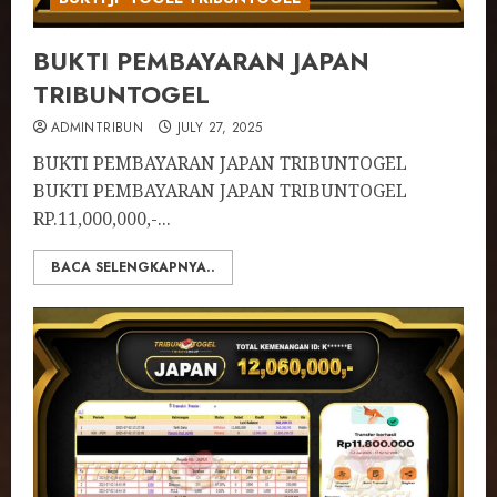
BUKTI PEMBAYARAN JAPAN
TRIBUNTOGEL
ADMINTRIBUN
JULY 27, 2025
BUKTI PEMBAYARAN JAPAN TRIBUNTOGEL
BUKTI PEMBAYARAN JAPAN TRIBUNTOGEL
RP.11,000,000,-...
BACA SELENGKAPNYA..