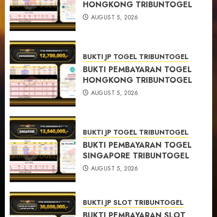
HONGKONG TRIBUNTOGEL
AUGUST 5, 2026
BUKTI JP TOGEL TRIBUNTOGEL
BUKTI PEMBAYARAN TOGEL
HONGKONG TRIBUNTOGEL
AUGUST 5, 2026
BUKTI JP TOGEL TRIBUNTOGEL
BUKTI PEMBAYARAN TOGEL
SINGAPORE TRIBUNTOGEL
AUGUST 5, 2026
BUKTI JP SLOT TRIBUNTOGEL
BUKTI PEMBAYARAN SLOT