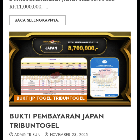
RP.11,000,000,-...
BACA SELENGKAPNYA..
BUKTI JP TOGEL TRIBUNTOGEL
BUKTI PEMBAYARAN JAPAN
TRIBUNTOGEL
ADMINTRIBUN
NOVEMBER 23, 2025