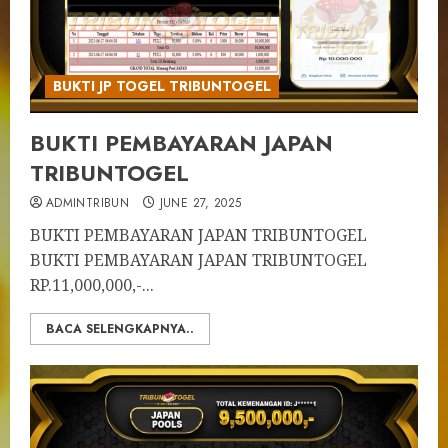
BUKTI JP TOGEL TRIBUNTOGEL
BUKTI PEMBAYARAN JAPAN
TRIBUNTOGEL
ADMINTRIBUN
JUNE 27, 2025
BUKTI PEMBAYARAN JAPAN TRIBUNTOGEL
BUKTI PEMBAYARAN JAPAN TRIBUNTOGEL
RP.11,000,000,-...
BACA SELENGKAPNYA..