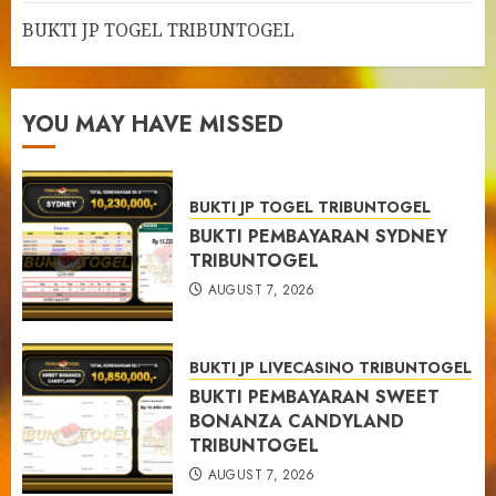
BUKTI JP TOGEL TRIBUNTOGEL
YOU MAY HAVE MISSED
BUKTI JP TOGEL TRIBUNTOGEL
BUKTI PEMBAYARAN SYDNEY
TRIBUNTOGEL
AUGUST 7, 2026
BUKTI JP LIVECASINO TRIBUNTOGEL
BUKTI PEMBAYARAN SWEET
BONANZA CANDYLAND
TRIBUNTOGEL
AUGUST 7, 2026