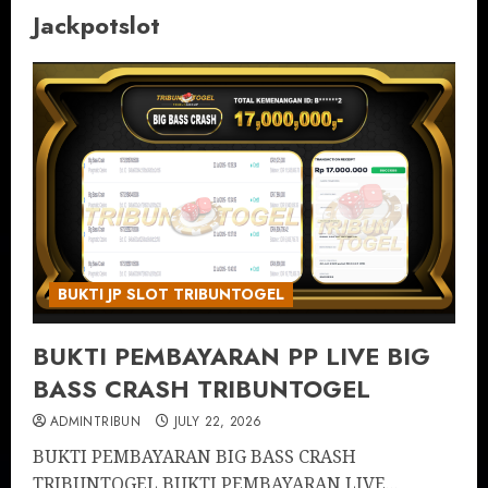
Jackpotslot
BUKTI JP SLOT TRIBUNTOGEL
BUKTI PEMBAYARAN PP LIVE BIG
BASS CRASH TRIBUNTOGEL
ADMINTRIBUN
JULY 22, 2026
BUKTI PEMBAYARAN BIG BASS CRASH
TRIBUNTOGEL BUKTI PEMBAYARAN LIVE...