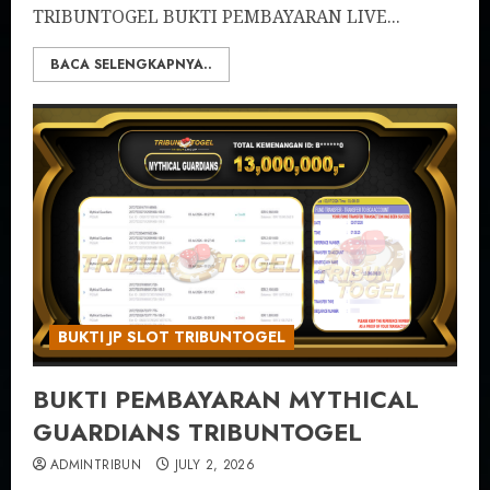
TRIBUNTOGEL BUKTI PEMBAYARAN LIVE...
BACA SELENGKAPNYA..
BUKTI JP SLOT TRIBUNTOGEL
BUKTI PEMBAYARAN MYTHICAL
GUARDIANS TRIBUNTOGEL
ADMINTRIBUN
JULY 2, 2026