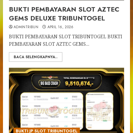
BUKTI PEMBAYARAN SLOT AZTEC
GEMS DELUXE TRIBUNTOGEL
ADMINTRIBUN
APRIL 16, 2026
BUKTI PEMBAYARAN SLOT TRIBUNTOGEL BUKTI
PEMBAYARAN SLOT AZTEC GEMS...
BACA SELENGKAPNYA..
BUKTI JP SLOT TRIBUNTOGEL