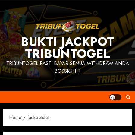
Skip
to
content
BUKTI JACKPOT
TRIBUNTOGEL
TRIBUNTOGEL PASTI BAYAR SEMUA WITHDRAW ANDA
BOSSKUH !!
Home
Jackpotslot