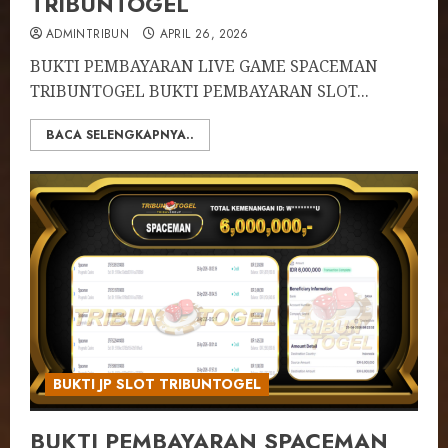
TRIBUNTOGEL
ADMINTRIBUN
APRIL 26, 2026
BUKTI PEMBAYARAN LIVE GAME SPACEMAN
TRIBUNTOGEL BUKTI PEMBAYARAN SLOT...
BACA SELENGKAPNYA..
BUKTI JP SLOT TRIBUNTOGEL
BUKTI PEMBAYARAN SPACEMAN