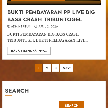
BUKTI PEMBAYARAN PP LIVE BIG
BASS CRASH TRIBUNTOGEL
ADMINTRIBUN
APRIL 2, 2026
BUKTI PEMBAYARAN BIG BASS CRASH
TRIBUNTOGEL BUKTI PEMBAYARAN LIVE...
BACA SELENGKAPNYA..
Posts
1
2
3
Next
pagination
SEARCH
SEARCH