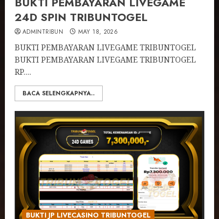
BUKTI PEMBAYARAN LIVEGAME
24D SPIN TRIBUNTOGEL
ADMINTRIBUN
MAY 18, 2026
BUKTI PEMBAYARAN LIVEGAME TRIBUNTOGEL
BUKTI PEMBAYARAN LIVEGAME TRIBUNTOGEL
RP....
BACA SELENGKAPNYA..
BUKTI JP LIVECASINO TRIBUNTOGEL