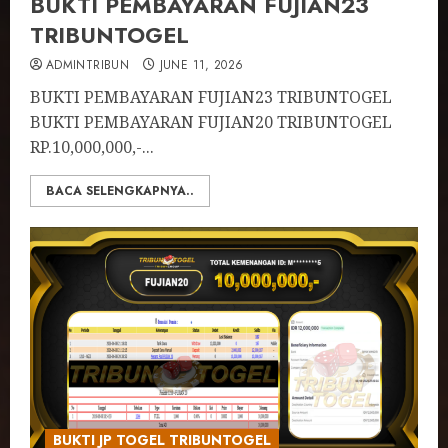
BUKTI PEMBAYARAN FUJIAN23
TRIBUNTOGEL
ADMINTRIBUN
JUNE 11, 2026
BUKTI PEMBAYARAN FUJIAN23 TRIBUNTOGEL
BUKTI PEMBAYARAN FUJIAN20 TRIBUNTOGEL
RP.10,000,000,-...
BACA SELENGKAPNYA..
BUKTI JP TOGEL TRIBUNTOGEL