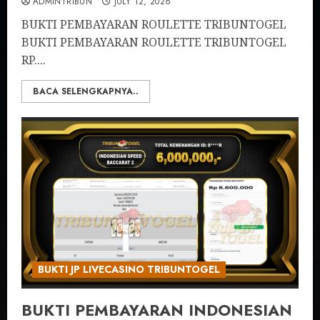
ADMINTRIBUN
JULY 12, 2026
BUKTI PEMBAYARAN ROULETTE TRIBUNTOGEL
BUKTI PEMBAYARAN ROULETTE TRIBUNTOGEL
RP....
BACA SELENGKAPNYA..
BUKTI JP LIVECASINO TRIBUNTOGEL
BUKTI PEMBAYARAN INDONESIAN