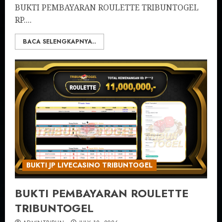
BUKTI PEMBAYARAN ROULETTE TRIBUNTOGEL
RP....
BACA SELENGKAPNYA..
BUKTI JP LIVECASINO TRIBUNTOGEL
BUKTI PEMBAYARAN ROULETTE
TRIBUNTOGEL