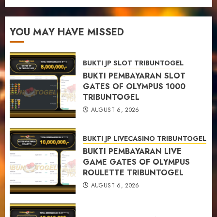
YOU MAY HAVE MISSED
BUKTI JP SLOT TRIBUNTOGEL
BUKTI PEMBAYARAN SLOT
GATES OF OLYMPUS 1000
TRIBUNTOGEL
AUGUST 6, 2026
BUKTI JP LIVECASINO TRIBUNTOGEL
BUKTI PEMBAYARAN LIVE
GAME GATES OF OLYMPUS
ROULETTE TRIBUNTOGEL
AUGUST 6, 2026