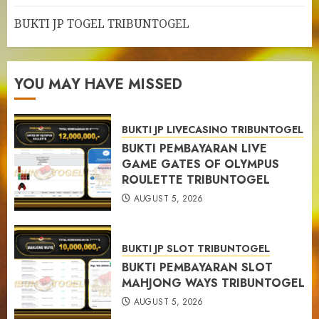
BUKTI JP TOGEL TRIBUNTOGEL
YOU MAY HAVE MISSED
BUKTI JP LIVECASINO TRIBUNTOGEL
BUKTI PEMBAYARAN LIVE
GAME GATES OF OLYMPUS
ROULETTE TRIBUNTOGEL
AUGUST 5, 2026
BUKTI JP SLOT TRIBUNTOGEL
BUKTI PEMBAYARAN SLOT
MAHJONG WAYS TRIBUNTOGEL
AUGUST 5, 2026