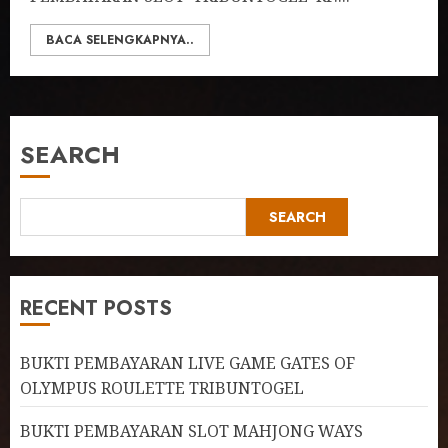
BACA SELENGKAPNYA..
SEARCH
SEARCH
RECENT POSTS
BUKTI PEMBAYARAN LIVE GAME GATES OF
OLYMPUS ROULETTE TRIBUNTOGEL
BUKTI PEMBAYARAN SLOT MAHJONG WAYS