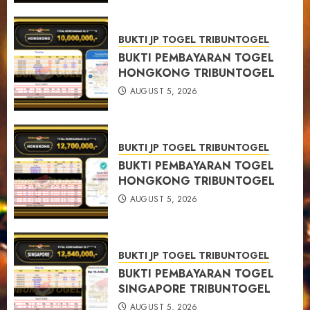
BUKTI JP TOGEL TRIBUNTOGEL
BUKTI PEMBAYARAN TOGEL
HONGKONG TRIBUNTOGEL
AUGUST 5, 2026
BUKTI JP TOGEL TRIBUNTOGEL
BUKTI PEMBAYARAN TOGEL
HONGKONG TRIBUNTOGEL
AUGUST 5, 2026
BUKTI JP TOGEL TRIBUNTOGEL
BUKTI PEMBAYARAN TOGEL
SINGAPORE TRIBUNTOGEL
AUGUST 5, 2026