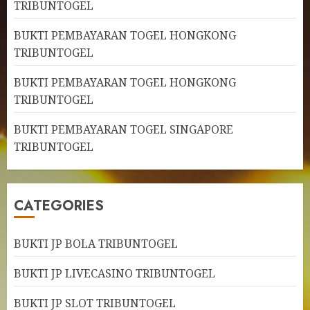
TRIBUNTOGEL
BUKTI PEMBAYARAN TOGEL HONGKONG
TRIBUNTOGEL
BUKTI PEMBAYARAN TOGEL HONGKONG
TRIBUNTOGEL
BUKTI PEMBAYARAN TOGEL SINGAPORE
TRIBUNTOGEL
CATEGORIES
BUKTI JP BOLA TRIBUNTOGEL
BUKTI JP LIVECASINO TRIBUNTOGEL
BUKTI JP SLOT TRIBUNTOGEL