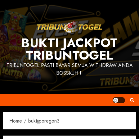
Skip
to
content
BUKTI JACKPOT
TRIBUNTOGEL
TRIBUNTOGEL PASTI BAYAR SEMUA WITHDRAW ANDA
BOSSKUH !!
Home
buktijporegon3