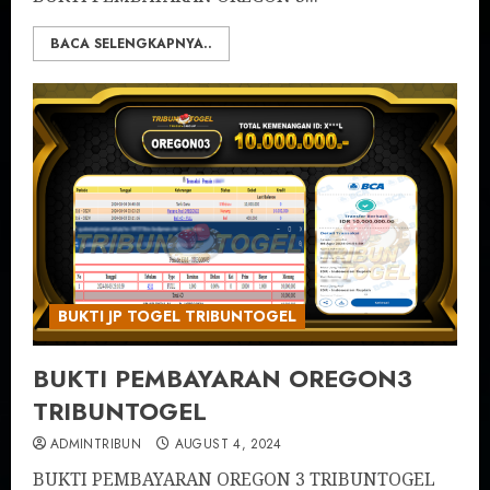
BACA SELENGKAPNYA..
BUKTI JP TOGEL TRIBUNTOGEL
BUKTI PEMBAYARAN OREGON3
TRIBUNTOGEL
ADMINTRIBUN
AUGUST 4, 2024
BUKTI PEMBAYARAN OREGON 3 TRIBUNTOGEL