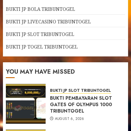
BUKTI JP BOLA TRIBUNTOGEL
BUKTI JP LIVECASINO TRIBUNTOGEL
BUKTI JP SLOT TRIBUNTOGEL
BUKTI JP TOGEL TRIBUNTOGEL
YOU MAY HAVE MISSED
BUKTI JP SLOT TRIBUNTOGEL
BUKTI PEMBAYARAN SLOT
GATES OF OLYMPUS 1000
TRIBUNTOGEL
AUGUST 6, 2026