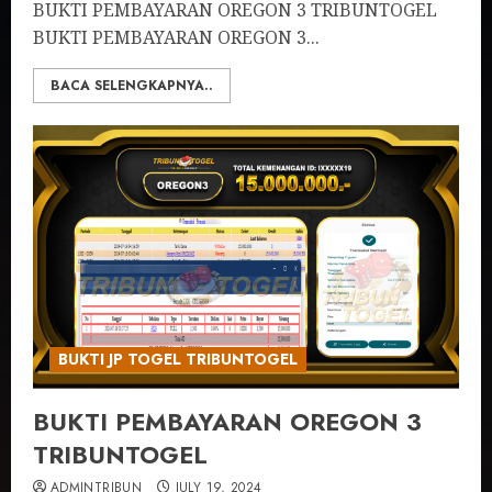
BUKTI PEMBAYARAN OREGON 3 TRIBUNTOGEL
BUKTI PEMBAYARAN OREGON 3...
BACA SELENGKAPNYA..
BUKTI JP TOGEL TRIBUNTOGEL
BUKTI PEMBAYARAN OREGON 3
TRIBUNTOGEL
ADMINTRIBUN
JULY 19, 2024