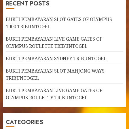
RECENT POSTS
BUKTI PEMBAYARAN SLOT GATES OF OLYMPUS
1000 TRIBUNTOGEL
BUKTI PEMBAYARAN LIVE GAME GATES OF
OLYMPUS ROULETTE TRIBUNTOGEL
BUKTI PEMBAYARAN SYDNEY TRIBUNTOGEL
BUKTI PEMBAYARAN SLOT MAHJONG WAYS
TRIBUNTOGEL
BUKTI PEMBAYARAN LIVE GAME GATES OF
OLYMPUS ROULETTE TRIBUNTOGEL
CATEGORIES