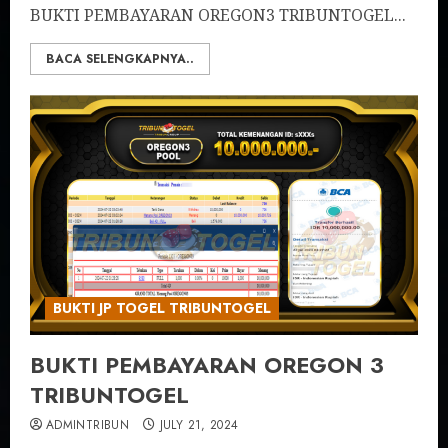
BUKTI PEMBAYARAN OREGON3 TRIBUNTOGEL...
BACA SELENGKAPNYA..
BUKTI JP TOGEL TRIBUNTOGEL
BUKTI PEMBAYARAN OREGON 3
TRIBUNTOGEL
ADMINTRIBUN
JULY 21, 2024