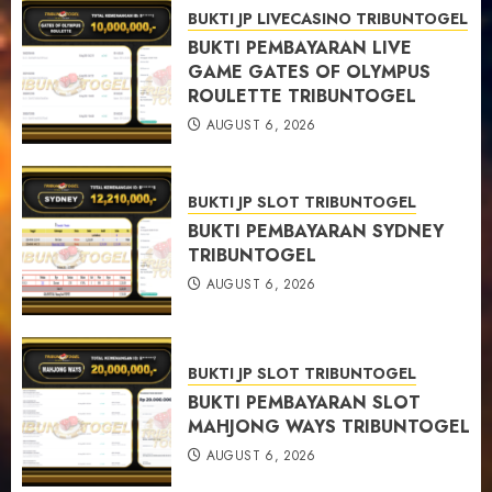
BUKTI JP LIVECASINO TRIBUNTOGEL
BUKTI PEMBAYARAN LIVE
GAME GATES OF OLYMPUS
ROULETTE TRIBUNTOGEL
AUGUST 6, 2026
BUKTI JP SLOT TRIBUNTOGEL
BUKTI PEMBAYARAN SYDNEY
TRIBUNTOGEL
AUGUST 6, 2026
BUKTI JP SLOT TRIBUNTOGEL
BUKTI PEMBAYARAN SLOT
MAHJONG WAYS TRIBUNTOGEL
AUGUST 6, 2026