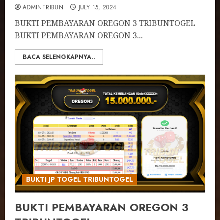
ADMINTRIBUN
JULY 15, 2024
BUKTI PEMBAYARAN OREGON 3 TRIBUNTOGEL
BUKTI PEMBAYARAN OREGON 3...
BACA SELENGKAPNYA..
BUKTI JP TOGEL TRIBUNTOGEL
BUKTI PEMBAYARAN OREGON 3