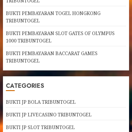
TRIBUNTOGEL
BUKTI PEMBAYARAN TOGEL HONGKONG
TRIBUNTOGEL
BUKTI PEMBAYARAN SLOT GATES OF OLYMPUS
1000 TRIBUNTOGEL
BUKTI PEMBAYARAN BACCARAT GAMES
TRIBUNTOGEL
CATEGORIES
BUKTI JP BOLA TRIBUNTOGEL
BUKTI JP LIVECASINO TRIBUNTOGEL
BUKTI JP SLOT TRIBUNTOGEL