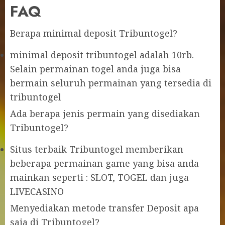
FAQ
Berapa minimal deposit Tribuntogel?
minimal deposit tribuntogel adalah 10rb.
Selain permainan togel anda juga bisa
bermain seluruh permainan yang tersedia di
tribuntogel
Ada berapa jenis permain yang disediakan
Tribuntogel?
Situs terbaik Tribuntogel memberikan
beberapa permainan game yang bisa anda
mainkan seperti : SLOT, TOGEL dan juga
LIVECASINO
Menyediakan metode transfer Deposit apa
saja di Tribuntogel?