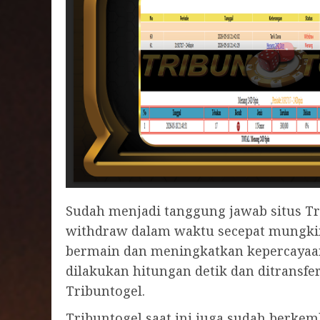
Sudah menjadi tanggung jawab situs T
withdraw dalam waktu secepat mungki
bermain dan meningkatkan kepercayaan
dilakukan hitungan detik dan ditransfer
Tribuntogel.
Tribuntogel saat ini juga sudah berke