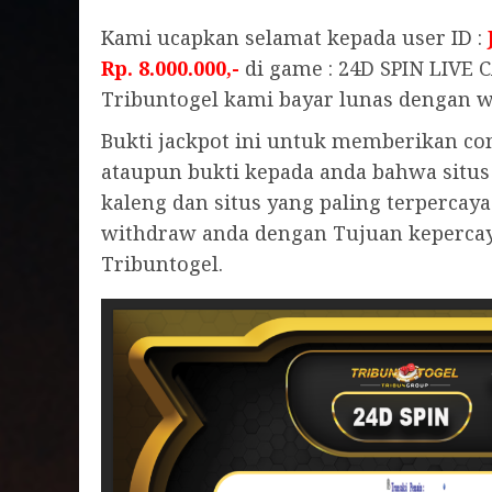
Kami ucapkan selamat kepada user ID :
Rp. 8.000.000,-
di game : 24D SPIN LIVE
Tribuntogel kami bayar lunas dengan wa
Bukti jackpot ini untuk memberikan c
ataupun bukti kepada anda bahwa situ
kaleng dan situs yang paling terpercay
withdraw anda dengan Tujuan kepercay
Tribuntogel.