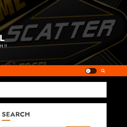
L
 !!
SEARCH