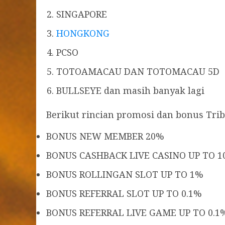
SINGAPORE
HONGKONG
PCSO
TOTOAMACAU DAN TOTOMACAU 5D
BULLSEYE dan masih banyak lagi
Berikut rincian promosi dan bonus Tribu
BONUS NEW MEMBER 20%
BONUS CASHBACK LIVE CASINO UP TO 
BONUS ROLLINGAN SLOT UP TO 1%
BONUS REFERRAL SLOT UP TO 0.1%
BONUS REFERRAL LIVE GAME UP TO 0.1