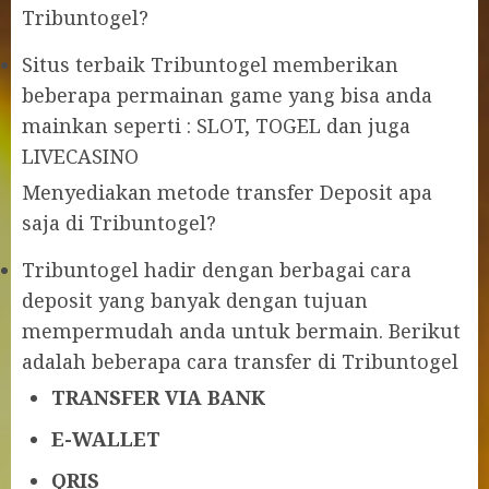
Tribuntogel?
Situs terbaik Tribuntogel memberikan
beberapa permainan game yang bisa anda
mainkan seperti : SLOT, TOGEL dan juga
LIVECASINO
Menyediakan metode transfer Deposit apa
saja di Tribuntogel?
Tribuntogel hadir dengan berbagai cara
deposit yang banyak dengan tujuan
mempermudah anda untuk bermain. Berikut
adalah beberapa cara transfer di Tribuntogel
TRANSFER VIA BANK
E-WALLET
QRIS