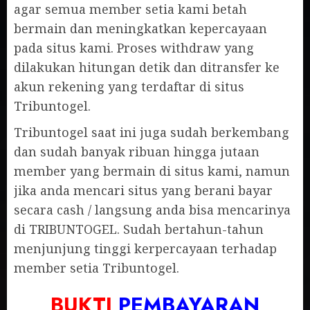
agar semua member setia kami betah
bermain dan meningkatkan kepercayaan
pada situs kami. Proses withdraw yang
dilakukan hitungan detik dan ditransfer ke
akun rekening yang terdaftar di situs
Tribuntogel.
Tribuntogel saat ini juga sudah berkembang
dan sudah banyak ribuan hingga jutaan
member yang bermain di situs kami, namun
jika anda mencari situs yang berani bayar
secara cash / langsung anda bisa mencarinya
di TRIBUNTOGEL. Sudah bertahun-tahun
menjunjung tinggi kerpercayaan terhadap
member setia Tribuntogel.
BUKTI
PEMBAYARAN