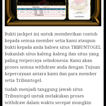
Bukti jackpot ini untuk memberikan contoh
kepada semua member setia kami ataupun
bukti kepada anda bahwa situs TRIBUNTOGEL
bukanlah situs kaleng-kaleng dan situs yang
paling terpercaya seIndonesia. Kami akan
proses semua withdraw anda dengan Tujuan
kepercayaan antara kami dan para member
setia Tribuntogel.
Sudah menjadi tanggung jawab situs
Tribuntogel untuk melakukan proses
withdraw dalam waktu secepat mungkin