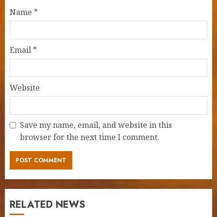
Name
*
Email
*
Website
Save my name, email, and website in this
browser for the next time I comment.
RELATED NEWS