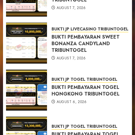
AUGUST 7, 2026
BUKTI JP LIVECASINO TRIBUNTOGEL
BUKTI PEMBAYARAN SWEET
BONANZA CANDYLAND
TRIBUNTOGEL
AUGUST 7, 2026
BUKTI JP TOGEL TRIBUNTOGEL
BUKTI PEMBAYARAN TOGEL
HONGKONG TRIBUNTOGEL
AUGUST 6, 2026
BUKTI JP TOGEL TRIBUNTOGEL
BUKTI PEMBAYARAN TOGEL