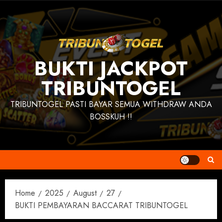
Skip
to
content
BUKTI JACKPOT
TRIBUNTOGEL
TRIBUNTOGEL PASTI BAYAR SEMUA WITHDRAW ANDA
BOSSKUH !!
Home
2025
August
27
BUKTI PEMBAYARAN BACCARAT TRIBUNTOGEL