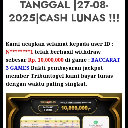
TANGGAL |27-08-
2025|CASH LUNAS !!!
Kami ucapkan selamat kepada user ID :
N********1
telah berhasil withdraw
sebesar
Rp. 10,000,000
di game :
BACCARAT
3 GAMES
Bukti pembayaran jackpot
member Tribuntogel kami bayar lunas
dengan waktu paling singkat.