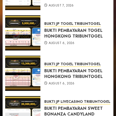
AUGUST 7, 2026
BUKTI JP TOGEL TRIBUNTOGEL
BUKTI PEMBAYARAN TOGEL
HONGKONG TRIBUNTOGEL
AUGUST 6, 2026
BUKTI JP TOGEL TRIBUNTOGEL
BUKTI PEMBAYARAN TOGEL
HONGKONG TRIBUNTOGEL
AUGUST 6, 2026
BUKTI JP LIVECASINO TRIBUNTOGEL
BUKTI PEMBAYARAN SWEET
BONANZA CANDYLAND