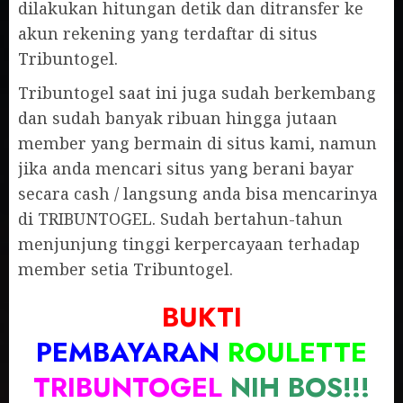
dilakukan hitungan detik dan ditransfer ke
akun rekening yang terdaftar di situs
Tribuntogel.
Tribuntogel saat ini juga sudah berkembang
dan sudah banyak ribuan hingga jutaan
member yang bermain di situs kami, namun
jika anda mencari situs yang berani bayar
secara cash / langsung anda bisa mencarinya
di TRIBUNTOGEL. Sudah bertahun-tahun
menjunjung tinggi kerpercayaan terhadap
member setia Tribuntogel.
BUKTI
PEMBAYARAN
ROULETTE
TRIBUNTOGEL
NIH BOS!!!