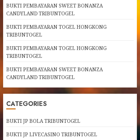
BUKTI PEMBAYARAN SWEET BONANZA
CANDYLAND TRIBUNTOGEL
BUKTI PEMBAYARAN TOGEL HONGKONG
TRIBUNTOGEL
BUKTI PEMBAYARAN TOGEL HONGKONG
TRIBUNTOGEL
BUKTI PEMBAYARAN SWEET BONANZA
CANDYLAND TRIBUNTOGEL
CATEGORIES
BUKTI JP BOLA TRIBUNTOGEL
BUKTI JP LIVECASINO TRIBUNTOGEL