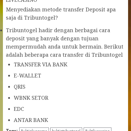
Menyediakan metode transfer Deposit apa
saja di Tribuntogel?
Tribuntogel hadir dengan berbagai cara
deposit yang banyak dengan tujuan
mempermudah anda untuk bermain. Berikut
adalah beberapa cara transfer di Tribuntogel
TRANSFER VIA BANK
E-WALLET
QRIS
WBNK SETOR
EDC
ANTAR BANK
Tags:
Buktijplivegame
buktijptribuntogel
Buktilivecasino