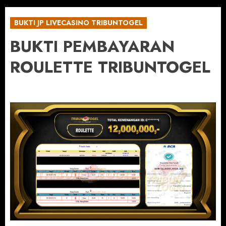
BUKTI JP LIVECASINO TRIBUNTOGEL
BUKTI PEMBAYARAN
ROULETTE TRIBUNTOGEL