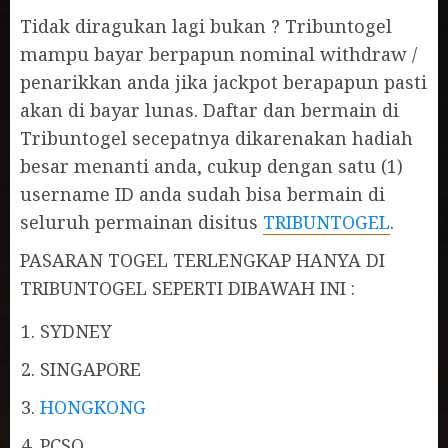
Tidak diragukan lagi bukan ? Tribuntogel
mampu bayar berpapun nominal withdraw /
penarikkan anda jika jackpot berapapun pasti
akan di bayar lunas. Daftar dan bermain di
Tribuntogel secepatnya dikarenakan hadiah
besar menanti anda, cukup dengan satu (1)
username ID anda sudah bisa bermain di
seluruh permainan disitus
TRIBUNTOGEL
.
PASARAN TOGEL TERLENGKAP HANYA DI
TRIBUNTOGEL SEPERTI DIBAWAH INI :
SYDNEY
SINGAPORE
HONGKONG
PCSO