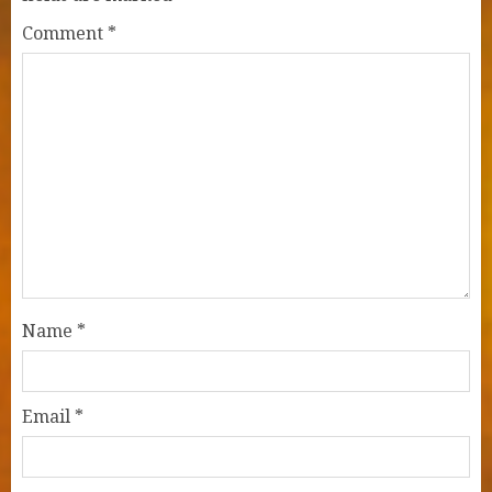
Comment
*
Name
*
Email
*