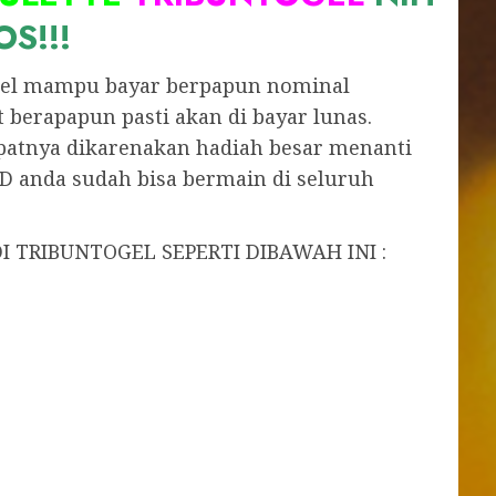
OS!!!
ogel mampu bayar berpapun nominal
 berapapun pasti akan di bayar lunas.
epatnya dikarenakan hadiah besar menanti
ID anda sudah bisa bermain di seluruh
 TRIBUNTOGEL SEPERTI DIBAWAH INI :