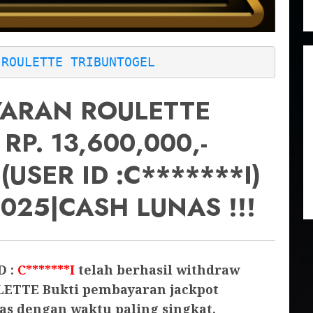
 ROULETTE TRIBUNTOGEL
YARAN ROULETTE
P. 13,600,000,-
USER ID :C*******I)
025|CASH LUNAS !!!
D :
C*******I
telah berhasil withdraw
LETTE Bukti pembayaran jackpot
s dengan waktu paling singkat.