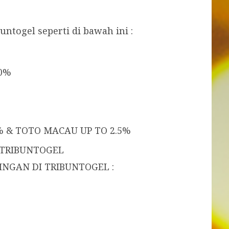
ntogel seperti di bawah ini :
10%
% & TOTO MACAU UP TO 2.5%
 TRIBUNTOGEL
INGAN DI TRIBUNTOGEL :