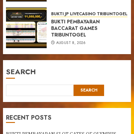
BUKTI JP LIVECASINO TRIBUNTOGEL
BUKTI PEMBAYARAN
BACCARAT GAMES
TRIBUNTOGEL
AUGUST 8, 2026
SEARCH
SEARCH
RECENT POSTS
BUKTI PEMBAYARAN SLOT GATES OF OLYMPUS