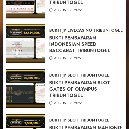
TRIBUNTOGEL
AUGUST 9, 2026
BUKTI JP LIVECASINO TRIBUNTOGEL
BUKTI PEMBAYARAN
INDONESIAN SPEED
BACCARAT TRIBUNTOGEL
AUGUST 9, 2026
BUKTI JP SLOT TRIBUNTOGEL
BUKTI PEMBAYARAN SLOT
GATES OF OLYMPUS
TRIBUNTOGEL
AUGUST 9, 2026
BUKTI JP SLOT TRIBUNTOGEL
BUKTI PEMBAYARAN MAHJONG