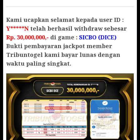
Kami ucapkan selamat kepada user ID :
Y*****N
telah berhasil withdraw sebesar
Rp. 30,000,000,-
di game :
SICBO (DICE)
Bukti pembayaran jackpot member
Tribuntogel kami bayar lunas dengan
waktu paling singkat.