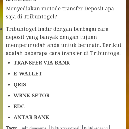
Menyediakan metode transfer Deposit apa
saja di Tribuntogel?
Tribuntogel hadir dengan berbagai cara
deposit yang banyak dengan tujuan
mempermudah anda untuk bermain. Berikut
adalah beberapa cara transfer di Tribuntogel
TRANSFER VIA BANK
E-WALLET
QRIS
WBNK SETOR
EDC
ANTAR BANK
Tags:
Buktijplivegame
buktijptribuntogel
Buktilivecasino