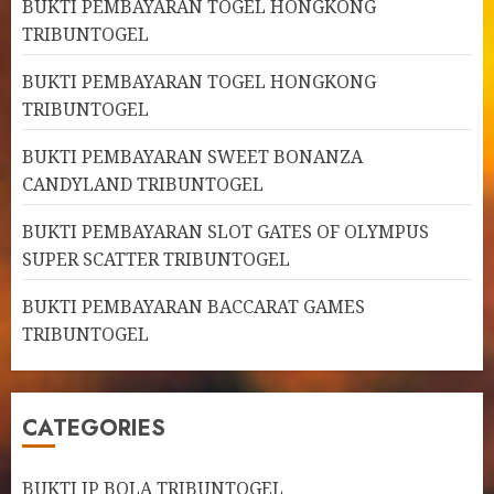
BUKTI PEMBAYARAN TOGEL HONGKONG
TRIBUNTOGEL
BUKTI PEMBAYARAN TOGEL HONGKONG
TRIBUNTOGEL
BUKTI PEMBAYARAN SWEET BONANZA
CANDYLAND TRIBUNTOGEL
BUKTI PEMBAYARAN SLOT GATES OF OLYMPUS
SUPER SCATTER TRIBUNTOGEL
BUKTI PEMBAYARAN BACCARAT GAMES
TRIBUNTOGEL
CATEGORIES
BUKTI JP BOLA TRIBUNTOGEL