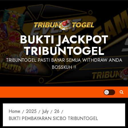
Skip
to
content
BUKTI JACKPOT
TRIBUNTOGEL
TRIBUNTOGEL PASTI BAYAR SEMUA WITHDRAW ANDA
BOSSKUH !!
Home
2025
July
26
BUKTI PEMBAYARAN SICBO TRIBUNTOGEL