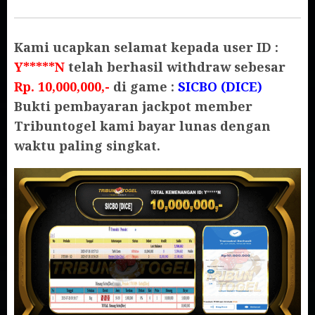
Kami ucapkan selamat kepada user ID :
Y*****N
telah berhasil withdraw sebesar
Rp. 10,000,000,-
di game :
SICBO (DICE)
Bukti pembayaran jackpot member
Tribuntogel kami bayar lunas dengan
waktu paling singkat.