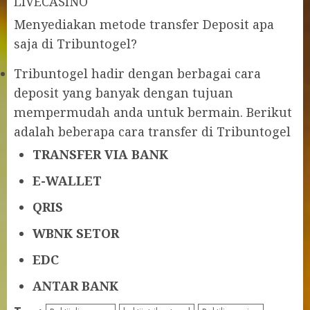
LIVECASINO
Menyediakan metode transfer Deposit apa
saja di Tribuntogel?
Tribuntogel hadir dengan berbagai cara
deposit yang banyak dengan tujuan
mempermudah anda untuk bermain. Berikut
adalah beberapa cara transfer di Tribuntogel
TRANSFER VIA BANK
E-WALLET
QRIS
WBNK SETOR
EDC
ANTAR BANK