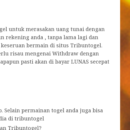
ogel untuk merasakan uang tunai dengan
n rekening anda , tanpa lama lagi dan
keseruan bermain di situs Tribuntogel.
perlu risau mengenai Withdraw dengan
apapun pasti akan di bayar LUNAS secepat
. Selain permainan togel anda juga bisa
ia di tribuntogel
kan Tribuntogel?