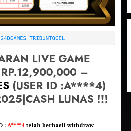
 24DGAMES TRIBUNTOGEL
ARAN LIVE GAME
RP.12,900,000 –
ES
(USER ID :A****4)
025|CASH LUNAS !!!
D :
A****4
telah berhasil withdraw