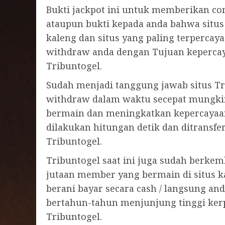
Bukti jackpot ini untuk memberikan c
ataupun bukti kepada anda bahwa situ
kaleng dan situs yang paling terpercay
withdraw anda dengan Tujuan kepercay
Tribuntogel.
Sudah menjadi tanggung jawab situs T
withdraw dalam waktu secepat mungki
bermain dan meningkatkan kepercayaan
dilakukan hitungan detik dan ditransfer
Tribuntogel.
Tribuntogel saat ini juga sudah berke
jutaan member yang bermain di situs k
berani bayar secara cash / langsung a
bertahun-tahun menjunjung tinggi ker
Tribuntogel.