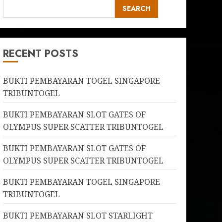
SEARCH
RECENT POSTS
BUKTI PEMBAYARAN TOGEL SINGAPORE
TRIBUNTOGEL
BUKTI PEMBAYARAN SLOT GATES OF
OLYMPUS SUPER SCATTER TRIBUNTOGEL
BUKTI PEMBAYARAN SLOT GATES OF
OLYMPUS SUPER SCATTER TRIBUNTOGEL
BUKTI PEMBAYARAN TOGEL SINGAPORE
TRIBUNTOGEL
BUKTI PEMBAYARAN SLOT STARLIGHT