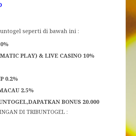
D
ntogel seperti di bawah ini :
10%
ATIC PLAY) & LIVE CASINO 10%
P 0.2%
MACAU 2.5%
UNTOGEL,DAPATKAN BONUS 20.000
INGAN DI TRIBUNTOGEL :