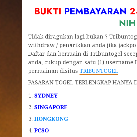
BUKTI
PEMBAYARAN
2
NIH
Tidak diragukan lagi bukan ? Tribunt
withdraw / penarikkan anda jika jackpot
Daftar dan bermain di Tribuntogel sec
anda, cukup dengan satu (1) username 
permainan disitus
TRIBUNTOGEL
.
PASARAN TOGEL TERLENGKAP HANYA DI
SYDNEY
SINGAPORE
HONGKONG
PCSO