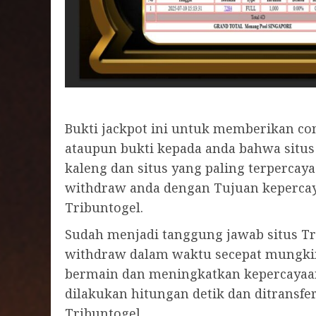
Bukti jackpot ini untuk memberikan c
ataupun bukti kepada anda bahwa situ
kaleng dan situs yang paling terpercay
withdraw anda dengan Tujuan kepercay
Tribuntogel.
Sudah menjadi tanggung jawab situs T
withdraw dalam waktu secepat mungki
bermain dan meningkatkan kepercayaan
dilakukan hitungan detik dan ditransfer
Tribuntogel.