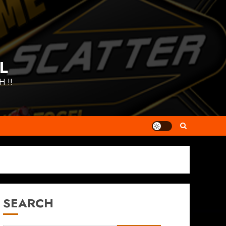
L
 !!
SEARCH