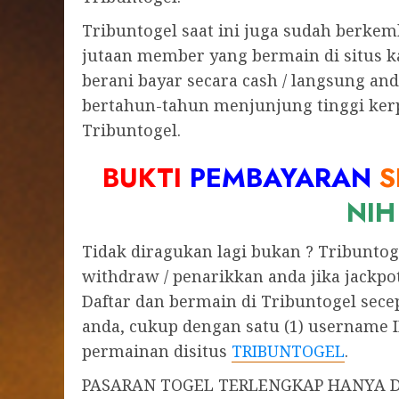
Tribuntogel saat ini juga sudah berke
jutaan member yang bermain di situs k
berani bayar secara cash / langsung a
bertahun-tahun menjunjung tinggi ker
Tribuntogel.
BUKTI
PEMBAYARAN
S
NIH
Tidak diragukan lagi bukan ? Tribunt
withdraw / penarikkan anda jika jackpot
Daftar dan bermain di Tribuntogel sec
anda, cukup dengan satu (1) username 
permainan disitus
TRIBUNTOGEL
.
PASARAN TOGEL TERLENGKAP HANYA DI