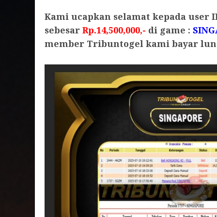
Kami ucapkan selamat kepada user I
sebesar
Rp.14,500,000,-
di game :
SING
member Tribuntogel kami bayar luna