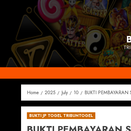
Skip
to
content
TR
Home
2025
July
10
BUKTI PEMBAYARAN
BUKTI JP TOGEL TRIBUNTOGEL
BUKTI PEMBAYARAN 