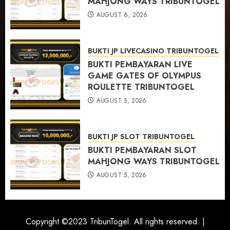
MAHJONG WAYS TRIBUNTOGEL
AUGUST 6, 2026
BUKTI JP LIVECASINO TRIBUNTOGEL
BUKTI PEMBAYARAN LIVE
GAME GATES OF OLYMPUS
ROULETTE TRIBUNTOGEL
AUGUST 5, 2026
BUKTI JP SLOT TRIBUNTOGEL
BUKTI PEMBAYARAN SLOT
MAHJONG WAYS TRIBUNTOGEL
AUGUST 5, 2026
Copyright ©2023 TribunTogel. All rights reserved.
|