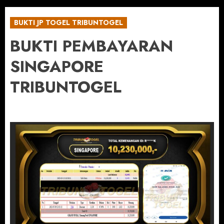
BUKTI JP TOGEL TRIBUNTOGEL
BUKTI PEMBAYARAN
SINGAPORE
TRIBUNTOGEL