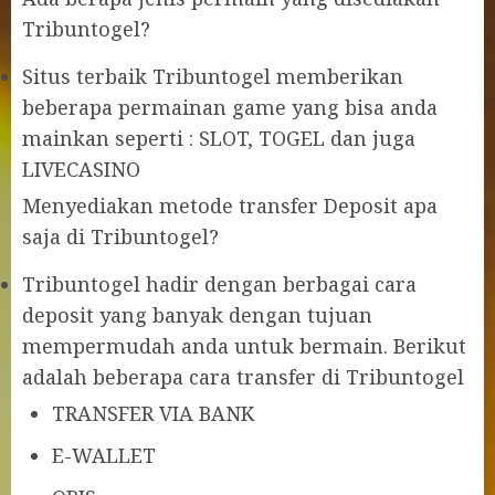
Tribuntogel?
Situs terbaik Tribuntogel memberikan
beberapa permainan game yang bisa anda
mainkan seperti : SLOT, TOGEL dan juga
LIVECASINO
Menyediakan metode transfer Deposit apa
saja di Tribuntogel?
Tribuntogel hadir dengan berbagai cara
deposit yang banyak dengan tujuan
mempermudah anda untuk bermain. Berikut
adalah beberapa cara transfer di Tribuntogel
TRANSFER VIA BANK
E-WALLET