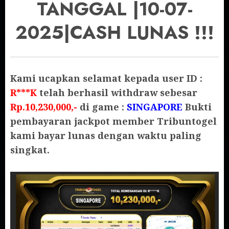
TANGGAL |10-07-
2025|CASH LUNAS !!!
Kami ucapkan selamat kepada user ID :
R***K
telah berhasil withdraw sebesar
Rp.10,230,000,-
di game :
SINGAPORE
Bukti
pembayaran jackpot member Tribuntogel
kami bayar lunas dengan waktu paling
singkat.