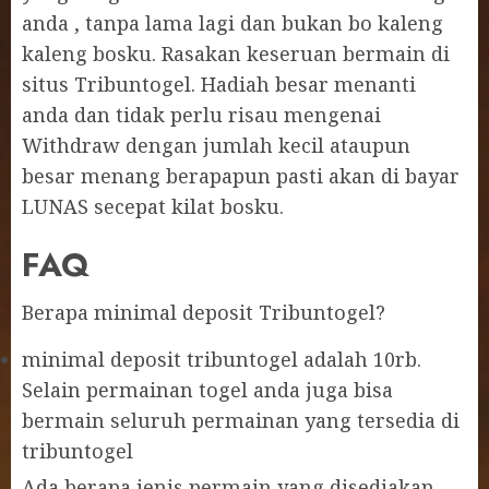
anda , tanpa lama lagi dan bukan bo kaleng
kaleng bosku. Rasakan keseruan bermain di
situs Tribuntogel. Hadiah besar menanti
anda dan tidak perlu risau mengenai
Withdraw dengan jumlah kecil ataupun
besar menang berapapun pasti akan di bayar
LUNAS secepat kilat bosku.
FAQ
Berapa minimal deposit Tribuntogel?
minimal deposit tribuntogel adalah 10rb.
Selain permainan togel anda juga bisa
bermain seluruh permainan yang tersedia di
tribuntogel
Ada berapa jenis permain yang disediakan