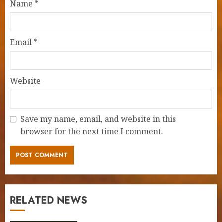
Name
*
Email
*
Website
Save my name, email, and website in this
browser for the next time I comment.
RELATED NEWS