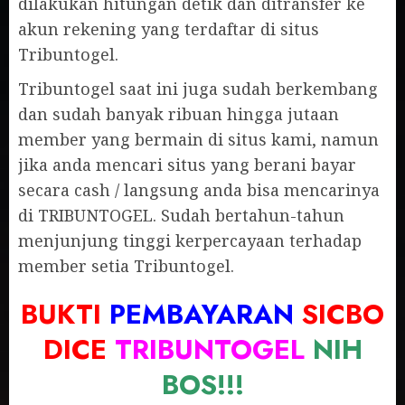
dilakukan hitungan detik dan ditransfer ke
akun rekening yang terdaftar di situs
Tribuntogel.
Tribuntogel saat ini juga sudah berkembang
dan sudah banyak ribuan hingga jutaan
member yang bermain di situs kami, namun
jika anda mencari situs yang berani bayar
secara cash / langsung anda bisa mencarinya
di TRIBUNTOGEL. Sudah bertahun-tahun
menjunjung tinggi kerpercayaan terhadap
member setia Tribuntogel.
BUKTI
PEMBAYARAN
SICBO
DICE
TRIBUNTOGEL
NIH
BOS!!!