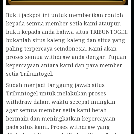
Bukti jackpot ini untuk memberikan contoh
kepada semua member setia kami ataupun
bukti kepada anda bahwa situs TRIBUNTOGEL
bukanlah situs kaleng-kaleng dan situs yang
paling terpercaya seIndonesia. Kami akan
proses semua withdraw anda dengan Tujuan
kepercayaan antara kami dan para member
setia Tribuntogel.
Sudah menjadi tanggung jawab situs
Tribuntogel untuk melakukan proses
withdraw dalam waktu secepat mungkin
agar semua member setia kami betah
bermain dan meningkatkan kepercayaan
pada situs kami. Proses withdraw yang