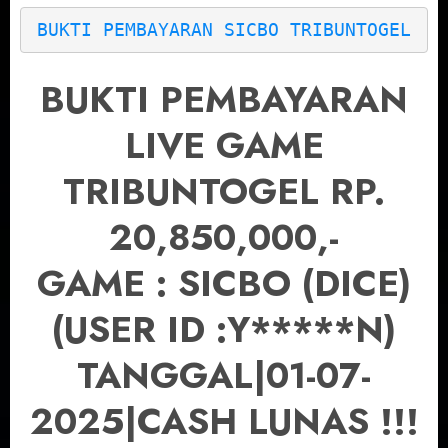
BUKTI PEMBAYARAN SICBO TRIBUNTOGEL
BUKTI PEMBAYARAN
LIVE GAME
TRIBUNTOGEL RP.
20,850,000,-
GAME : SICBO (DICE)
(USER ID :Y*****N)
TANGGAL|01-07-
2025|CASH LUNAS !!!