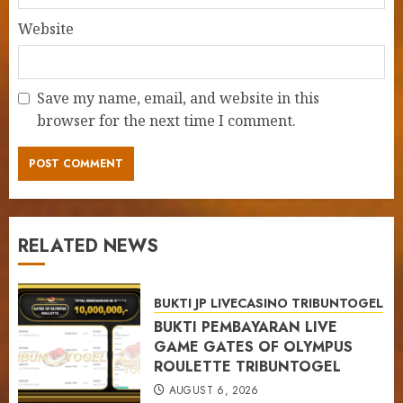
Website
Save my name, email, and website in this
browser for the next time I comment.
RELATED NEWS
BUKTI JP LIVECASINO TRIBUNTOGEL
BUKTI PEMBAYARAN LIVE
GAME GATES OF OLYMPUS
ROULETTE TRIBUNTOGEL
AUGUST 6, 2026