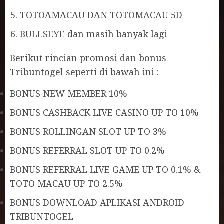
TOTOAMACAU DAN TOTOMACAU 5D
BULLSEYE dan masih banyak lagi
Berikut rincian promosi dan bonus
Tribuntogel seperti di bawah ini :
BONUS NEW MEMBER 10%
BONUS CASHBACK LIVE CASINO UP TO 10%
BONUS ROLLINGAN SLOT UP TO 3%
BONUS REFERRAL SLOT UP TO 0.2%
BONUS REFERRAL LIVE GAME UP TO 0.1% &
TOTO MACAU UP TO 2.5%
BONUS DOWNLOAD APLIKASI ANDROID
TRIBUNTOGEL