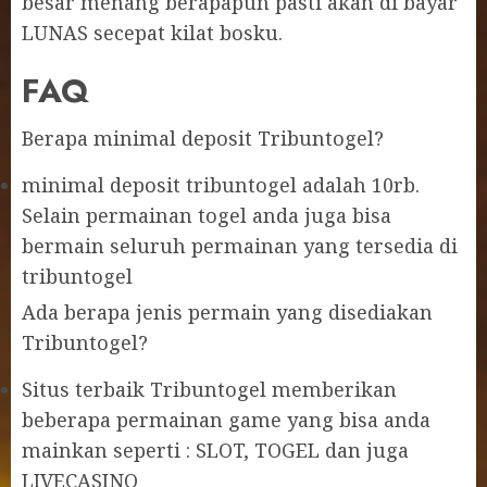
besar menang berapapun pasti akan di bayar
LUNAS secepat kilat bosku.
FAQ
Berapa minimal deposit Tribuntogel?
minimal deposit tribuntogel adalah 10rb.
Selain permainan togel anda juga bisa
bermain seluruh permainan yang tersedia di
tribuntogel
Ada berapa jenis permain yang disediakan
Tribuntogel?
Situs terbaik Tribuntogel memberikan
beberapa permainan game yang bisa anda
mainkan seperti : SLOT, TOGEL dan juga
LIVECASINO