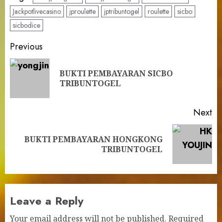
Jackpotlivecasino
jproulette
jptribuntogel
roulette
sicbo
sicbodice
Post
Previous
navigation
BUKTI PEMBAYARAN SICBO
Pr
TRIBUNTOGEL
po
Next
BUKTI PEMBAYARAN HONGKONG
Next
TRIBUNTOGEL
post:
Leave a Reply
Your email address will not be published.
Required