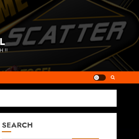
L
 !!
SEARCH