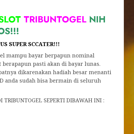
SLOT
TRIBUNTOGEL
NIH
OS!!!
US SUPER SCCATER!!!
ogel mampu bayar berpapun nominal
 berapapun pasti akan di bayar lunas.
epatnya dikarenakan hadiah besar menanti
ID anda sudah bisa bermain di seluruh
 TRIBUNTOGEL SEPERTI DIBAWAH INI :