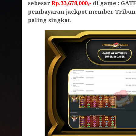
sebesar
Rp.33,678,000,-
di game : GAT
pembayaran jackpot member Tribunt
paling singkat.