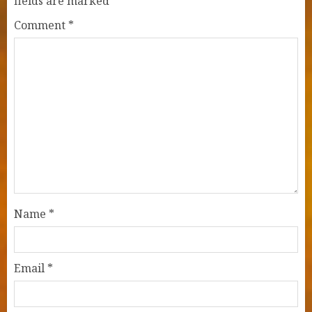
fields are marked
*
Comment
*
Name
*
Email
*