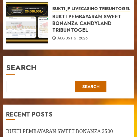
BUKTI JP LIVECASINO TRIBUNTOGEL
BUKTI PEMBAYARAN SWEET
BONANZA CANDYLAND
TRIBUNTOGEL
AUGUST 6, 2026
SEARCH
SEARCH
RECENT POSTS
BUKTI PEMBAYARAN SWEET BONANZA 2500