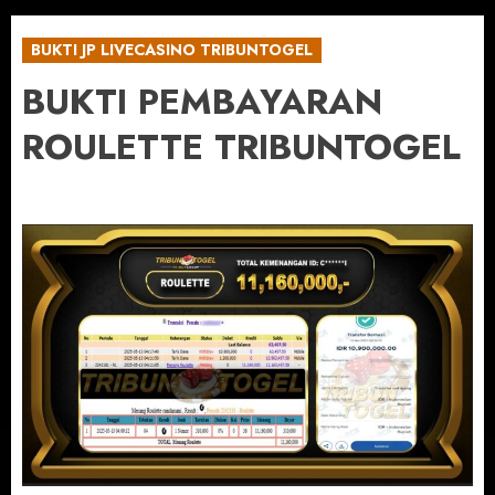
BUKTI JP LIVECASINO TRIBUNTOGEL
BUKTI PEMBAYARAN
ROULETTE TRIBUNTOGEL