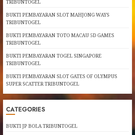
TRIBUNTOGEL
BUKTI PEMBAYARAN SLOT MAHJONG WAYS
TRIBUNTOGEL
BUKTI PEMBAYARAN TOTO MACAU 5D GAMES
TRIBUNTOGEL
BUKTI PEMBAYARAN TOGEL SINGAPORE
TRIBUNTOGEL
BUKTI PEMBAYARAN SLOT GATES OF OLYMPUS
SUPER SCATTER TRIBUNTOGEL
CATEGORIES
BUKTI JP BOLA TRIBUNTOGEL