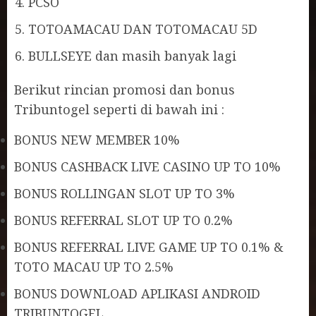
PCSO
TOTOAMACAU DAN TOTOMACAU 5D
BULLSEYE dan masih banyak lagi
Berikut rincian promosi dan bonus
Tribuntogel seperti di bawah ini :
BONUS NEW MEMBER 10%
BONUS CASHBACK LIVE CASINO UP TO 10%
BONUS ROLLINGAN SLOT UP TO 3%
BONUS REFERRAL SLOT UP TO 0.2%
BONUS REFERRAL LIVE GAME UP TO 0.1% &
TOTO MACAU UP TO 2.5%
BONUS DOWNLOAD APLIKASI ANDROID
TRIBUNTOGEL