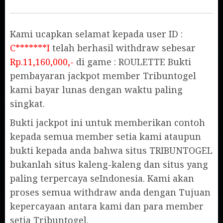
Kami ucapkan selamat kepada user ID :
C*******I
telah berhasil withdraw sebesar
Rp.11,160,000,-
di game : ROULETTE Bukti
pembayaran jackpot member Tribuntogel
kami bayar lunas dengan waktu paling
singkat.
Bukti jackpot ini untuk memberikan contoh
kepada semua member setia kami ataupun
bukti kepada anda bahwa situs TRIBUNTOGEL
bukanlah situs kaleng-kaleng dan situs yang
paling terpercaya seIndonesia. Kami akan
proses semua withdraw anda dengan Tujuan
kepercayaan antara kami dan para member
setia Tribuntogel.