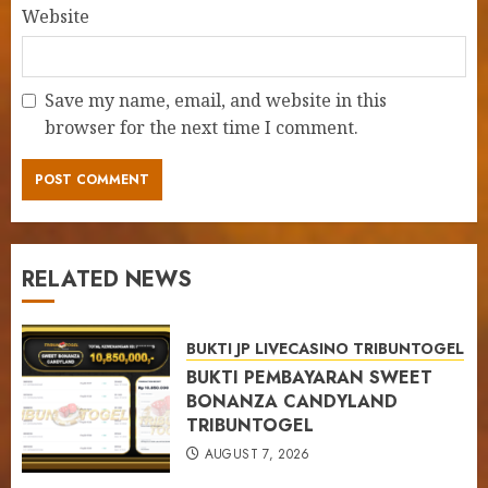
Website
Save my name, email, and website in this
browser for the next time I comment.
RELATED NEWS
BUKTI JP LIVECASINO TRIBUNTOGEL
BUKTI PEMBAYARAN SWEET
BONANZA CANDYLAND
TRIBUNTOGEL
AUGUST 7, 2026