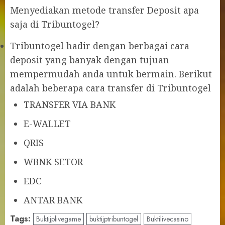
Menyediakan metode transfer Deposit apa
saja di Tribuntogel?
Tribuntogel hadir dengan berbagai cara
deposit yang banyak dengan tujuan
mempermudah anda untuk bermain. Berikut
adalah beberapa cara transfer di Tribuntogel
TRANSFER VIA BANK
E-WALLET
QRIS
WBNK SETOR
EDC
ANTAR BANK
Tags:
Buktijplivegame
buktijptribuntogel
Buktilivecasino