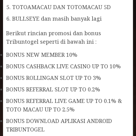
TOTOAMACAU DAN TOTOMACAU 5D
BULLSEYE dan masih banyak lagi
Berikut rincian promosi dan bonus
Tribuntogel seperti di bawah ini :
BONUS NEW MEMBER 10%
BONUS CASHBACK LIVE CASINO UP TO 10%
BONUS ROLLINGAN SLOT UP TO 3%
BONUS REFERRAL SLOT UP TO 0.2%
BONUS REFERRAL LIVE GAME UP TO 0.1% &
TOTO MACAU UP TO 2.5%
BONUS DOWNLOAD APLIKASI ANDROID
TRIBUNTOGEL