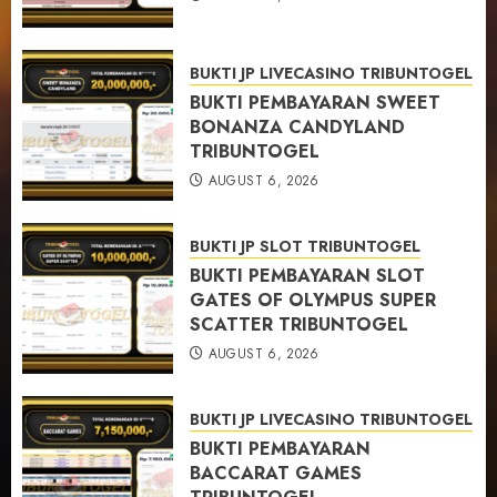
BUKTI JP LIVECASINO TRIBUNTOGEL
BUKTI PEMBAYARAN SWEET
BONANZA CANDYLAND
TRIBUNTOGEL
AUGUST 6, 2026
BUKTI JP SLOT TRIBUNTOGEL
BUKTI PEMBAYARAN SLOT
GATES OF OLYMPUS SUPER
SCATTER TRIBUNTOGEL
AUGUST 6, 2026
BUKTI JP LIVECASINO TRIBUNTOGEL
BUKTI PEMBAYARAN
BACCARAT GAMES