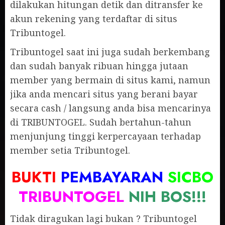
dilakukan hitungan detik dan ditransfer ke
akun rekening yang terdaftar di situs
Tribuntogel.
Tribuntogel saat ini juga sudah berkembang
dan sudah banyak ribuan hingga jutaan
member yang bermain di situs kami, namun
jika anda mencari situs yang berani bayar
secara cash / langsung anda bisa mencarinya
di TRIBUNTOGEL. Sudah bertahun-tahun
menjunjung tinggi kerpercayaan terhadap
member setia Tribuntogel.
BUKTI
PEMBAYARAN
SICBO
TRIBUNTOGEL
NIH BOS!!!
Tidak diragukan lagi bukan ? Tribuntogel