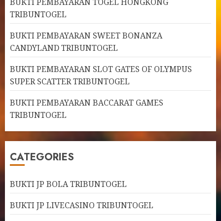
BUKTI PEMBAYARAN TOGEL HONGKONG
TRIBUNTOGEL
BUKTI PEMBAYARAN SWEET BONANZA
CANDYLAND TRIBUNTOGEL
BUKTI PEMBAYARAN SLOT GATES OF OLYMPUS
SUPER SCATTER TRIBUNTOGEL
BUKTI PEMBAYARAN BACCARAT GAMES
TRIBUNTOGEL
CATEGORIES
BUKTI JP BOLA TRIBUNTOGEL
BUKTI JP LIVECASINO TRIBUNTOGEL