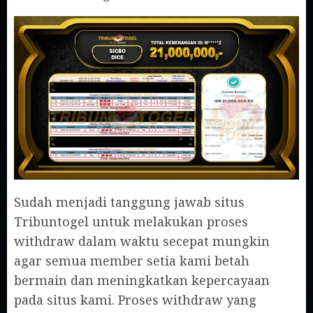
Sudah menjadi tanggung jawab situs
Tribuntogel untuk melakukan proses
withdraw dalam waktu secepat mungkin
agar semua member setia kami betah
bermain dan meningkatkan kepercayaan
pada situs kami. Proses withdraw yang