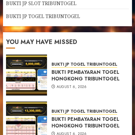
BUKTI JP SLOT TRIBUNTOGEL
BUKTI JP TOGEL TRIBUNTOGEL
YOU MAY HAVE MISSED
BUKTI JP TOGEL TRIBUNTOGEL
BUKTI PEMBAYARAN TOGEL
HONGKONG TRIBUNTOGEL
AUGUST 6, 2026
BUKTI JP TOGEL TRIBUNTOGEL
BUKTI PEMBAYARAN TOGEL
HONGKONG TRIBUNTOGEL
AUGUST 6, 2026