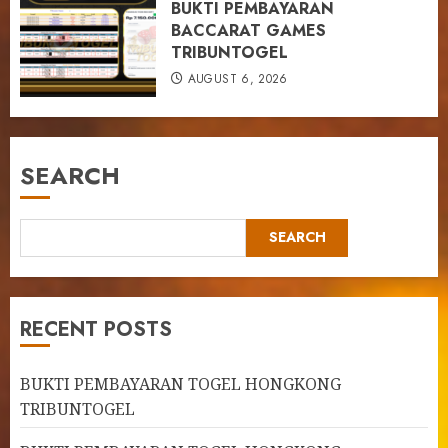
BUKTI PEMBAYARAN
BACCARAT GAMES
TRIBUNTOGEL
AUGUST 6, 2026
SEARCH
SEARCH
RECENT POSTS
BUKTI PEMBAYARAN TOGEL HONGKONG
TRIBUNTOGEL