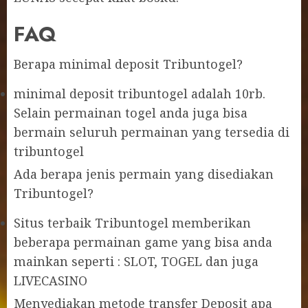
FAQ
Berapa minimal deposit Tribuntogel?
minimal deposit tribuntogel adalah 10rb.
Selain permainan togel anda juga bisa
bermain seluruh permainan yang tersedia di
tribuntogel
Ada berapa jenis permain yang disediakan
Tribuntogel?
Situs terbaik Tribuntogel memberikan
beberapa permainan game yang bisa anda
mainkan seperti : SLOT, TOGEL dan juga
LIVECASINO
Menyediakan metode transfer Deposit apa