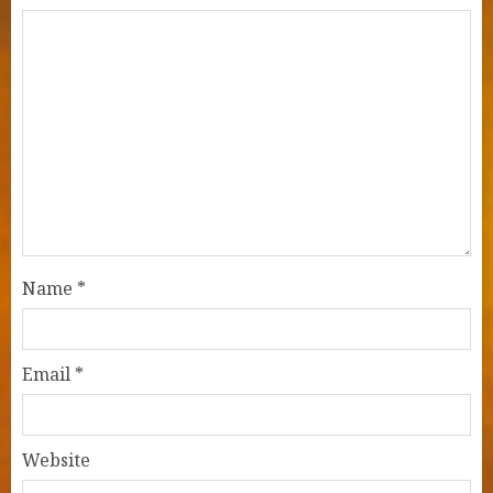
Name
*
Email
*
Website