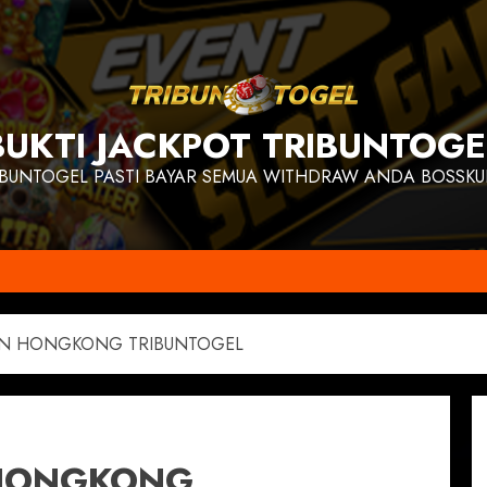
BUKTI JACKPOT TRIBUNTOGE
IBUNTOGEL PASTI BAYAR SEMUA WITHDRAW ANDA BOSSKUH
AN HONGKONG TRIBUNTOGEL
 HONGKONG