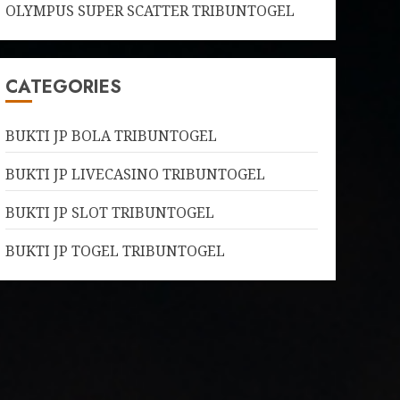
OLYMPUS SUPER SCATTER TRIBUNTOGEL
CATEGORIES
BUKTI JP BOLA TRIBUNTOGEL
BUKTI JP LIVECASINO TRIBUNTOGEL
BUKTI JP SLOT TRIBUNTOGEL
BUKTI JP TOGEL TRIBUNTOGEL