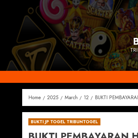
Skip
to
content
TR
Home
2025
March
12
BUKTI PEMBAYAR
BUKTI JP TOGEL TRIBUNTOGEL
BUKTI PEMBAYARAN