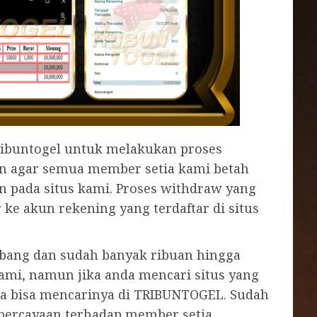
ribuntogel untuk melakukan proses
n agar semua member setia kami betah
 pada situs kami. Proses withdraw yang
 ke akun rekening yang terdaftar di situs
mbang dan sudah banyak ribuan hingga
ami, namun jika anda mencari situs yang
nda bisa mencarinya di TRIBUNTOGEL. Sudah
percayaan terhadap member setia