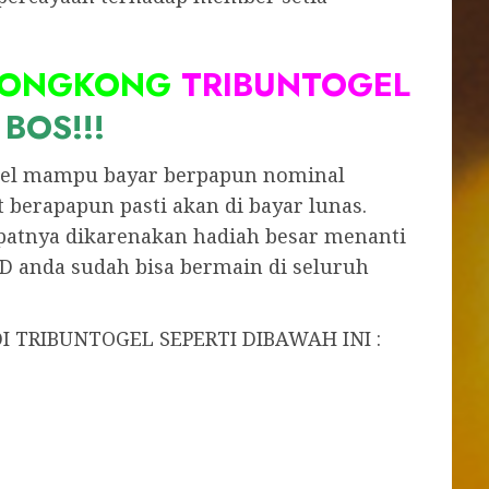
ONGKONG
TRIBUNTOGEL
 BOS!!!
ogel mampu bayar berpapun nominal
 berapapun pasti akan di bayar lunas.
epatnya dikarenakan hadiah besar menanti
ID anda sudah bisa bermain di seluruh
 TRIBUNTOGEL SEPERTI DIBAWAH INI :