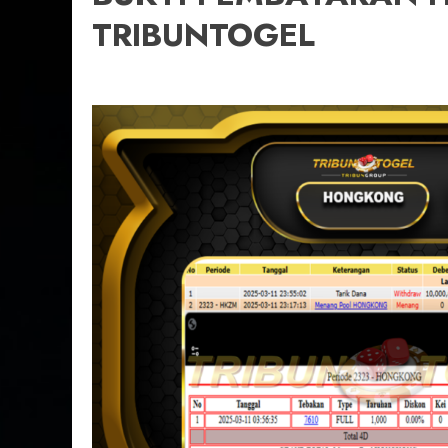
TRIBUNTOGEL