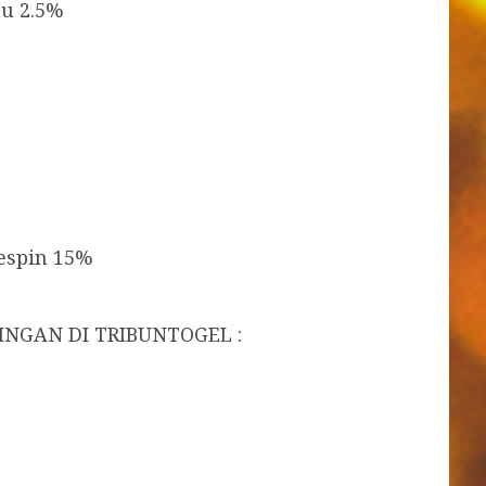
au 2.5%
espin 15%
INGAN DI TRIBUNTOGEL :