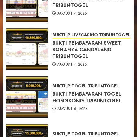
TRIBUNTOGEL
AUGUST 7, 2026
BUKTI JP LIVECASINO TRIBUNTOGEL
BUKTI PEMBAYARAN SWEET
BONANZA CANDYLAND
TRIBUNTOGEL
AUGUST 7, 2026
BUKTI JP TOGEL TRIBUNTOGEL
BUKTI PEMBAYARAN TOGEL
HONGKONG TRIBUNTOGEL
AUGUST 6, 2026
BUKTI JP TOGEL TRIBUNTOGEL