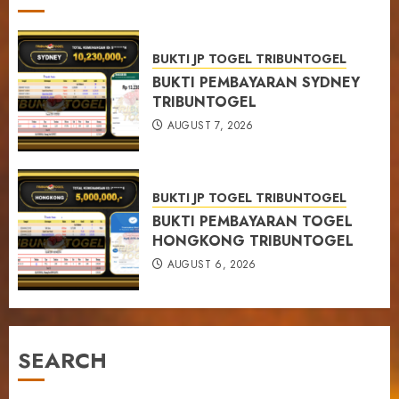
BUKTI JP TOGEL TRIBUNTOGEL
BUKTI PEMBAYARAN SYDNEY
TRIBUNTOGEL
AUGUST 7, 2026
BUKTI JP TOGEL TRIBUNTOGEL
BUKTI PEMBAYARAN TOGEL
HONGKONG TRIBUNTOGEL
AUGUST 6, 2026
SEARCH