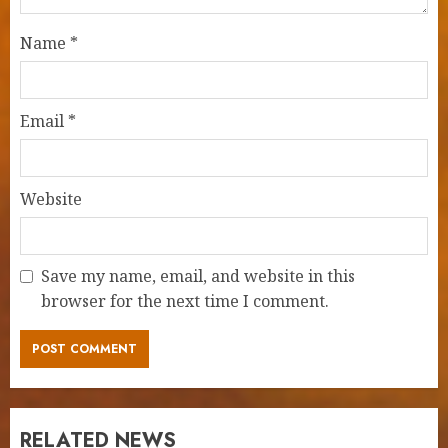
Name
*
Email
*
Website
Save my name, email, and website in this
browser for the next time I comment.
RELATED NEWS