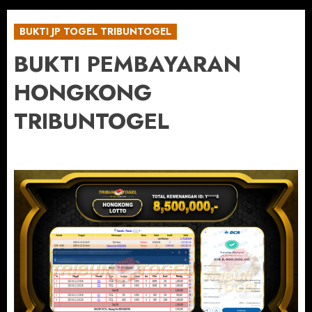
BUKTI JP TOGEL TRIBUNTOGEL
BUKTI PEMBAYARAN
HONGKONG
TRIBUNTOGEL