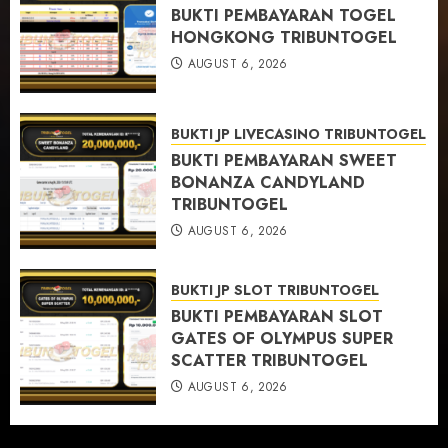
BUKTI PEMBAYARAN TOGEL
HONGKONG TRIBUNTOGEL
AUGUST 6, 2026
BUKTI JP LIVECASINO TRIBUNTOGEL
BUKTI PEMBAYARAN SWEET
BONANZA CANDYLAND
TRIBUNTOGEL
AUGUST 6, 2026
BUKTI JP SLOT TRIBUNTOGEL
BUKTI PEMBAYARAN SLOT
GATES OF OLYMPUS SUPER
SCATTER TRIBUNTOGEL
AUGUST 6, 2026