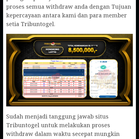
proses semua withdraw anda dengan Tujuan
kepercayaan antara kami dan para member
setia Tribuntogel.
Sudah menjadi tanggung jawab situs
Tribuntogel untuk melakukan proses
withdraw dalam waktu secepat mungkin