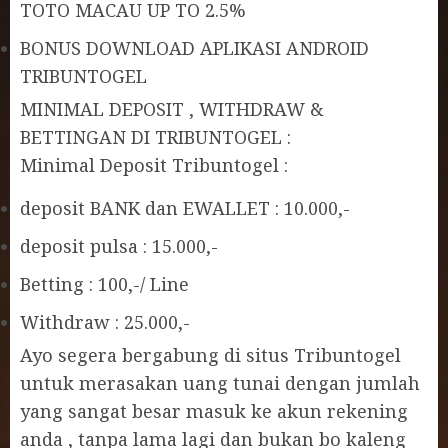
TOTO MACAU UP TO 2.5%
BONUS DOWNLOAD APLIKASI ANDROID
TRIBUNTOGEL
MINIMAL DEPOSIT , WITHDRAW &
BETTINGAN DI TRIBUNTOGEL :
Minimal Deposit Tribuntogel :
deposit BANK dan EWALLET : 10.000,-
deposit pulsa : 15.000,-
Betting : 100,-/ Line
Withdraw : 25.000,-
Ayo segera bergabung di situs Tribuntogel
untuk merasakan uang tunai dengan jumlah
yang sangat besar masuk ke akun rekening
anda , tanpa lama lagi dan bukan bo kaleng